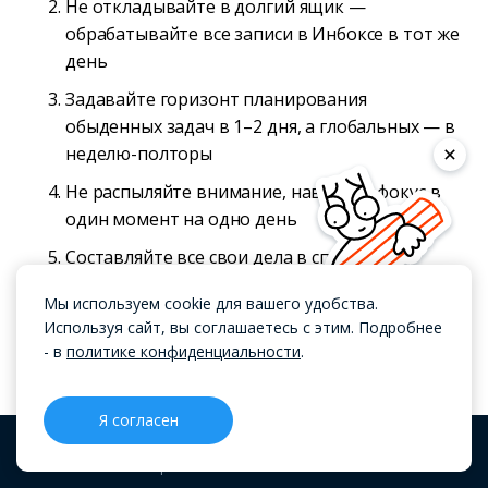
Не откладывайте в долгий ящик —
обрабатывайте все записи в Инбоксе в тот же
день
Задавайте горизонт планирования
обыденных задач в 1–2 дня, а глобальных — в
неделю-полторы
Не распыляйте внимание, наводите фокус в
один момент на одно день
Составляйте все свои дела в списки
Разбивайте дела на категории в зависимости
Мы используем cookie для вашего удобства.
от их состава и оставляйте заметки о их
Используя сайт, вы соглашаетесь с этим. Подробнее
выполнении
- в
политике конфиденциальности
.
Регулярно очищайте список дел от решенных
и неактуальных задач
Я согласен
Упрощайте — создавайте короткий и
CRM
Проекты
Блог
Меню
понятный список дел, не ставьте себе