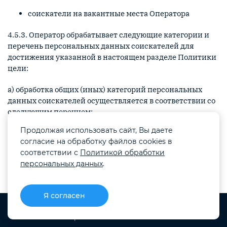
соискатели на вакантные места Оператора
4.5.3. Оператор обрабатывает следующие категории и
перечень персональных данных соискателей для
достижения указанной в настоящем разделе Политики
цели:
а) обработка общих (иных) категорий персональных
данных соискателей осуществляется в соответствии со
следующим перечнем:
Продолжая использовать сайт, Вы даете
фамилия, имя, отчество
согласие на обработку файлов cookies в
год рождения
соответствии с
Политикой обработки
персональных данных
.
месяц рождения
дата рождения
Я согласен
профессия
должность
CRM
Проекты
Блог
Меню