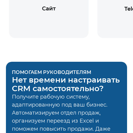
Сайт
Te
ПОМОГАЕМ РУКОВОДИТЕЛЯМ
Нет времени настраивать
CRM самостоятельно?
Получите рабочую систему,
адаптированную под ваш бизнес.
Автоматизируем отдел продаж,
организуем переезд из Excel и
поможем повысить продажи. Даже