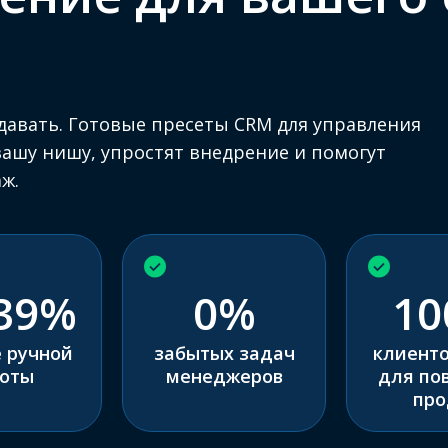
давать. Готовые пресеты CRM для управления
ашу нишу, упростят внедрение и помогут
ж.
39%
0%
10
 ручной
забытых задач
клиенто
оты
менеджеров
для по
про