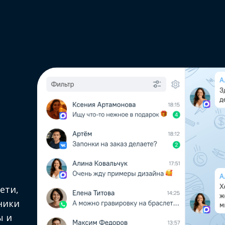
ети,
чники
ы и