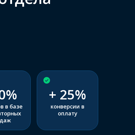
0%
+ 25%
в в базе
конверсии в
вторных
оплату
даж