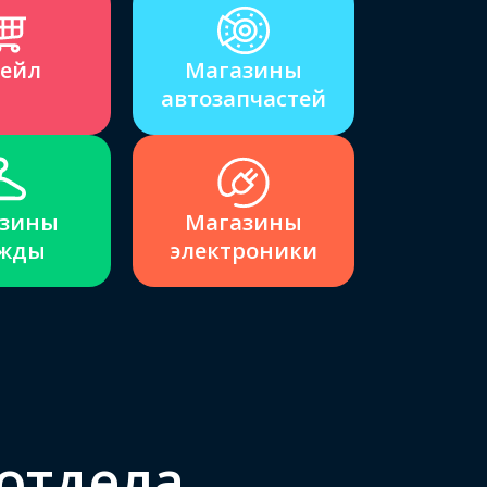
ейл
Магазины
автозапчастей
зины
Магазины
жды
электроники
отдела