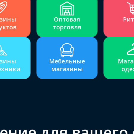
зины
Оптовая
Рит
уктов
торговля
зины
Мебельные
Мага
ехники
магазины
оде
ение для вашего 