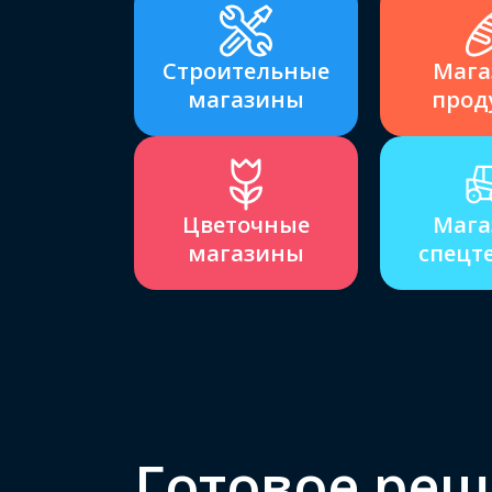
Строительные
Мага
магазины
прод
Цветочные
Мага
магазины
спецт
Готовое реш