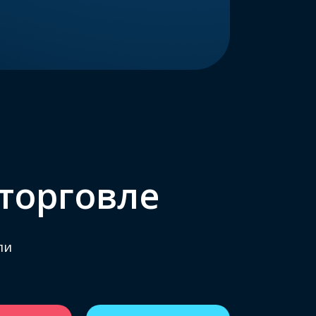
торговле
ли