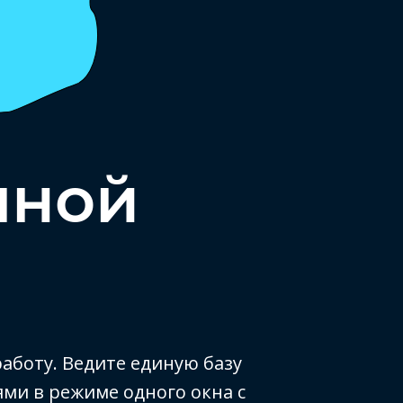
чной
аботу. Ведите единую базу
ями в режиме одного окна c