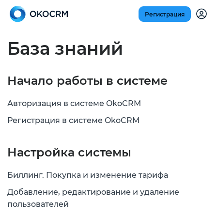
Регистрация
База знаний
Начало работы в системе
Авторизация в системе OkoCRM
Регистрация в системе OkoCRM
Настройка системы
Биллинг. Покупка и изменение тарифа
Добавление, редактирование и удаление
пользователей