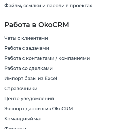
Файлы, ссылки и пароли в проектах
Работа в OkoCRM
Чаты с клиентами
Работа с задачами
Работа с контактами / компаниями
Работа со сделками
Импорт базы из Exсel
Справочники
Центр уведомлений
Экспорт данных из OkoCRM
Командный чат
Фильтры