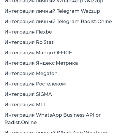
Интеграция личный WhatsApp Wazzup
Интеграция личный Telegram Wazzup
Интеграция личный Telegram Radist.Onlne
Интеграция Flexbe
Интеграция RoiStat
Интеграция Mango OFFICE
Интеграция Яндекс Метрика
Интеграция Megafon
Интеграция Ростелеком
Интеграция SIGMA
Интеграция МТТ
Интеграция WhatsApp Business API от
Radist.Online
Интеграция личный WhatsApp Whatcrm