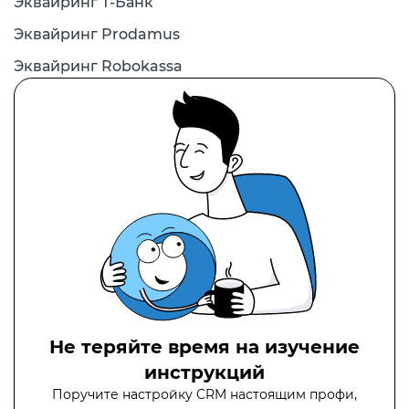
Эквайринг Т-Банк
Эквайринг Prodamus
Эквайринг Robokassa
Не теряйте время на изучение
инструкций
Поручите настройку CRM настоящим профи,