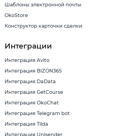
Шаблоны электронной почты
OkoStore
Конструктор карточки сделки
Интеграции
Интеграция Avito
Интеграция BIZON365
Интеграция DaData
Интеграция GetCourse
Интеграция OkoChat
Интеграция Telegram bot
Интеграция Tilda
Интеграция Unisender