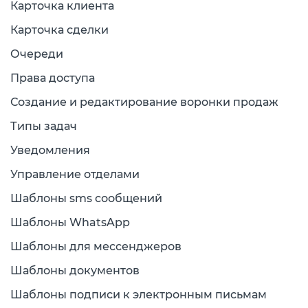
Карточка клиента
Карточка сделки
Очереди
Права доступа
Создание и редактирование воронки продаж
Типы задач
Уведомления
Управление отделами
Шаблоны sms сообщений
Шаблоны WhatsApp
Шаблоны для мессенджеров
Шаблоны документов
Шаблоны подписи к электронным письмам