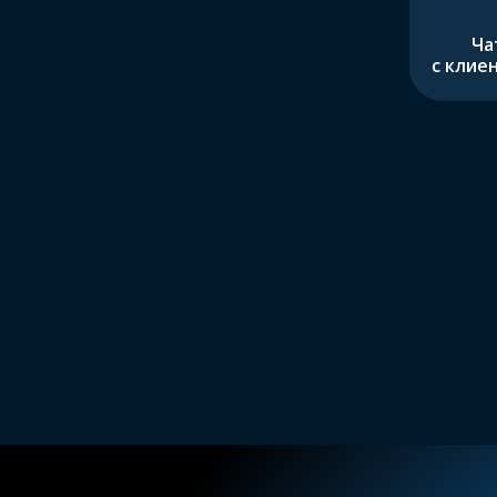
Ча
с клие