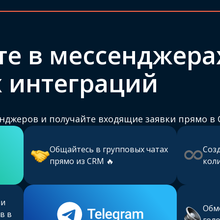
е в мессенджера
 интеграций
нджеров и получайте входящие заявки прямо в 
Общайтесь в групповых чатах
Соз
прямо из CRM 🔥
кол
ми
Обм
в в