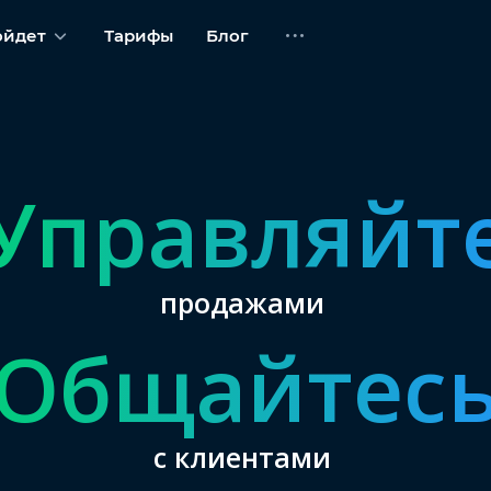
ойдет
Тарифы
Блог
Управляйт
продажами
Общайтес
с клиентами