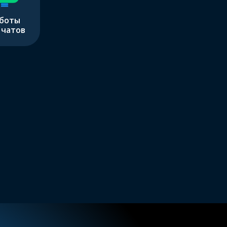
боты
 чатов