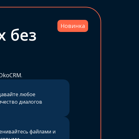
Новинка
х без
OkoCRM.
давайте любое
ичество диалогов
енивайтесь файлами и