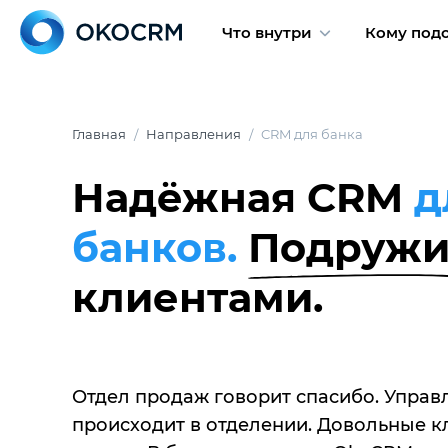
Что внутри
Кому под
Главная
Направления
CRM для банка
Надёжная CRM
д
банков.
Подружи
клиентами.
Отдел продаж говорит спасибо. Управ
происходит в отделении. Довольные к