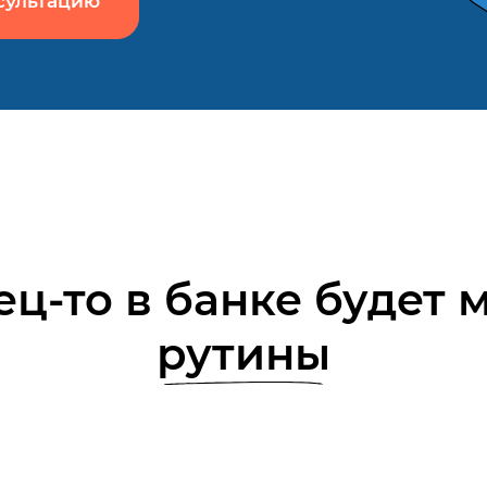
сультацию
ц-то в банке будет
рутины