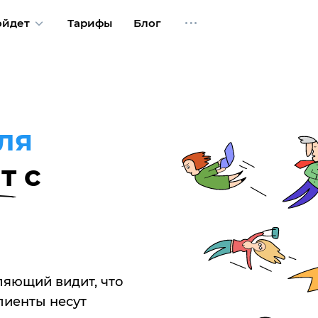
ойдет
Тарифы
Блог
ля
т
с
ляющий видит, что
лиенты несут