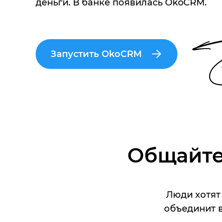
деньги. В банке появилась OkoCRM.
Запустить OkoCRM
Общайтес
Люди хотят 
объединит в