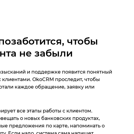
Успешно реализовано
Закрыто и не реализ
1 сделка: 32 000 ₽
0 сделок: 0 ₽
озаботится, чтобы
Сергей Уткин
Дизайн Figma
нта не забыли
01.03.2021 в 17:52
32 000 ₽
 взысканий и поддержке появится понятный
с клиентами. OkoCRM проследит, чтобы
тали каждое обращение, заявку или
ирует все этапы работы с клиентом.
вещать о новых банковских продуктах,
ные предложения по карте, напоминать о
ту. Если надо, система сама напишет