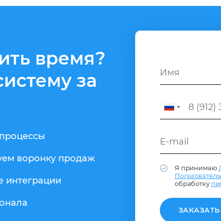
тить время?
истему за
-процессы
уем воронку продаж
Я принимаю
Пользователь
 интеграции
обработку
пе
сонала
ЗАКАЗАТЬ