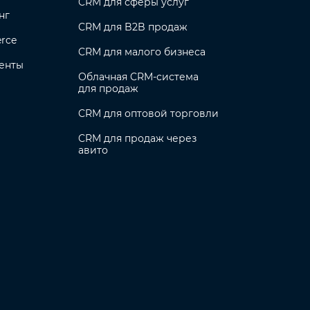
CRM для сферы услуг
нг
CRM для B2B продаж
rce
CRM для малого бизнеса
енты
Облачная CRM-система
для продаж
CRM для оптовой торговли
CRM для продаж через
авито