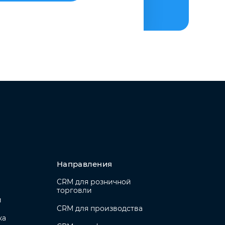
Направления
CRM для розничной
торговли
и
CRM для производства
ка