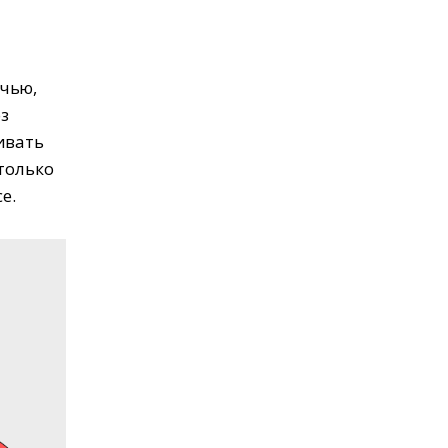
чью,
з
ивать
только
е.