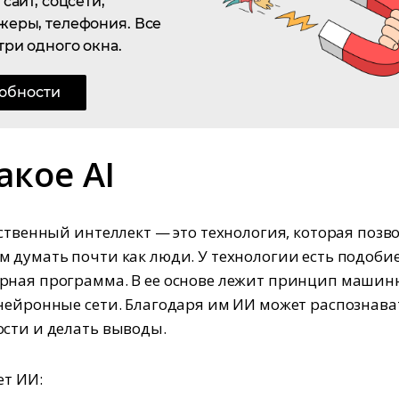
сайт, соцсети,
жеры, телефония. Все
три одного окна.
обности
акое AI
сственный интеллект — это технология, которая позв
 думать почти как люди. У технологии есть подобие
ная программа. В ее основе лежит принцип машин
нейронные сети. Благодаря им ИИ может распознава
сти и делать выводы.
ет ИИ: