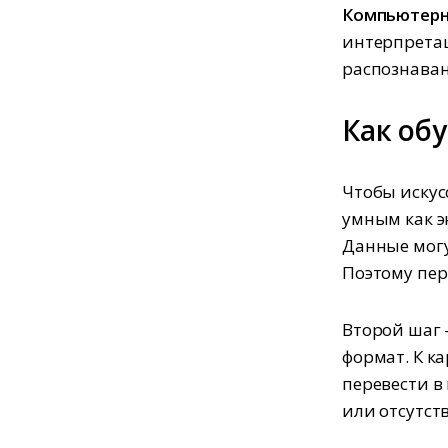
Компьютерн
интерпретац
распознаван
Как об
Чтобы искус
умным как э
Данные могу
Поэтому пер
Второй шаг 
формат. К к
перевести в
или отсутст