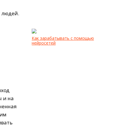
 людей.
й
Как зарабатывать с помощью
нейросетей
вход
 и на
ненная
ким
ивать