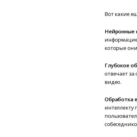
Вот какие е
Нейронные 
информацией
которые он
Глубокое об
отвечает за
видео.
Обработка е
интеллекту 
пользовател
собеседнико