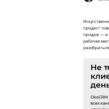
Искусственн
продаст тов
продаж — и 
рабочее мес
разобраться,
Не т
кли
ден
OkoCRM 
всех кан