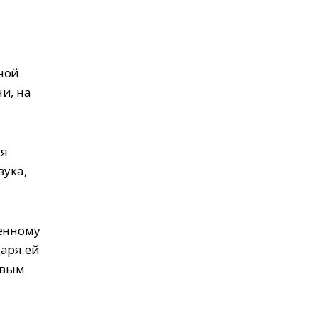
ной
и, на
ая
вука,
венному
даря ей
ивым