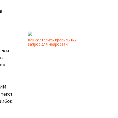
в
Как составить правильный
запрос для нейросети
ек и
х.
ов.
 ИИ
 текст
ошибок