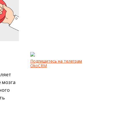
Подпишитесь на телеграм
OkoCRM
оляет
 мозга
ного
ть