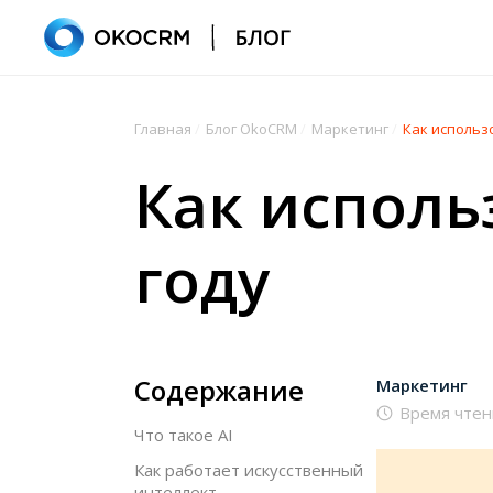
Главная
/
Блог OkoCRM
/
Маркетинг
/
Как использо
Как использ
году
Содержание
Маркетинг
Время чтен
Что такое AI
Как работает искусственный
интеллект