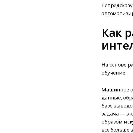
непредсказу
автоматизир
Как 
инте
На основе р
обучение.
Машинное об
данные, обр
базе выводо
задача — эт
образом иск
все больше 