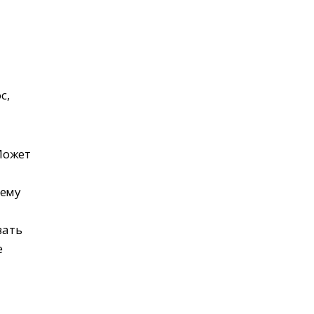
с,
Может
 ему
вать
е