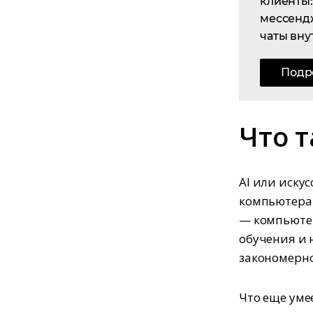
клиенты: 
мессенд
чаты вну
Подр
Что т
AI или иску
компьютерам
— компьютер
обучения и 
закономерно
Что еще уме