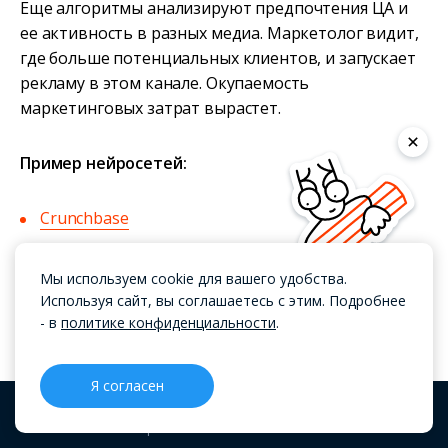
Еще алгоритмы анализируют предпочтения ЦА и
ее активность в разных медиа. Маркетолог видит,
где больше потенциальных клиентов, и запускает
рекламу в этом канале. Окупаемость
маркетинговых затрат вырастет.
Пример нейросетей:
Сrunchbase
Owler
Мы используем cookie для вашего удобства.
Используя сайт, вы соглашаетесь с этим. Подробнее
- в
политике конфиденциальности
.
Что такое CRM-маркетинг
Подытожим
Я согласен
CRM
Проекты
Блог
Меню
Нейронные сети используют не только ради