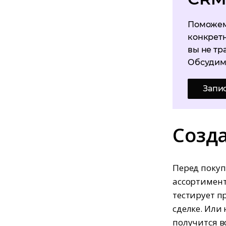
Поможем
конкретн
вы не тр
Обсудим
Запи
Созд
Перед покуп
ассортимент
тестирует п
сделке. Или 
получится в