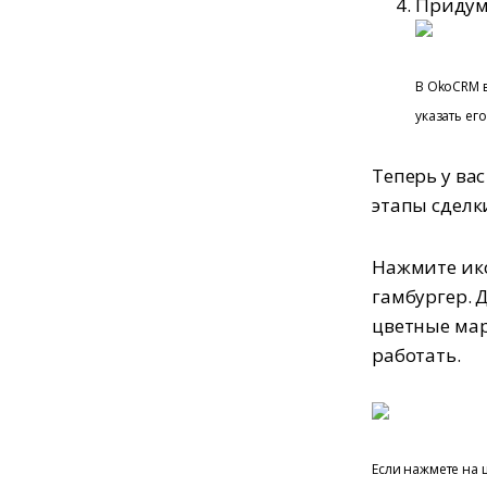
Придума
В OkoCRM в
указать его
Теперь у вас
этапы сделки
Нажмите ико
гамбургер. 
цветные мар
работать.
Если нажмете на 