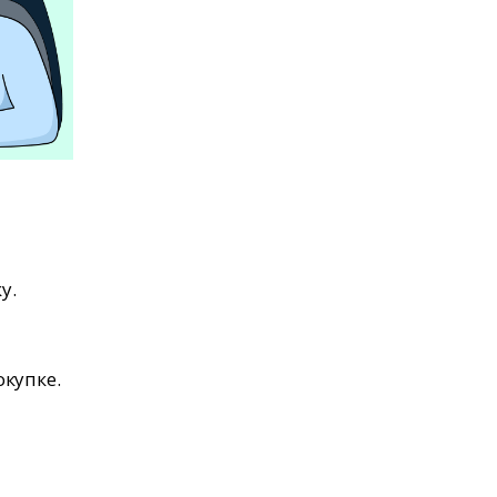
у.
купке.