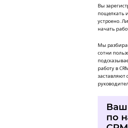
Вы зарегист
пощелкать и
устроено. Л
начать рабо
Мы разбира
сотни польз
подсказывае
работу в CR
заставляют 
руководитель
Ваш
по 
CR