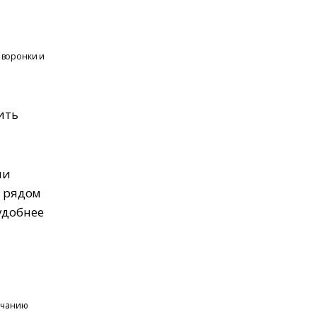
 воронки и
ить
ли
е рядом
удобнее
олчанию