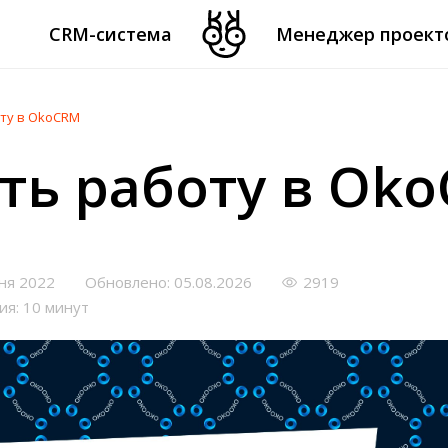
CRM-система
Менеджер проект
оту в OkoCRM
ать работу в Ok
ня 2022
Обновлено: 05.08.2026
2919
ия: 10 минут