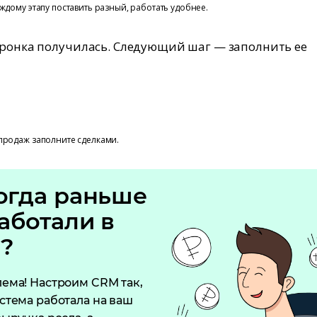
аждому этапу поставить разный, работать удобнее.
оронка получилась. Следующий шаг — заполнить ее
продаж заполните сделками.
огда раньше
аботали в
?
ема! Настроим CRM так,
стема работала на ваш