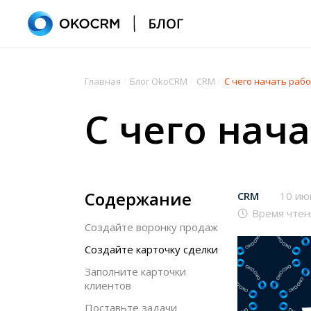
Главная
/
Блог OkoCRM
/
CRM
/
С чего начать раб
С чего нач
Содержание
CRM
10 ию
Время чтен
Создайте воронку продаж
Создайте карточку сделки
Заполните карточки
клиентов
Поставьте задачи