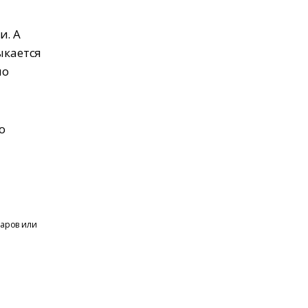
и. А
ыкается
по
о
варов или