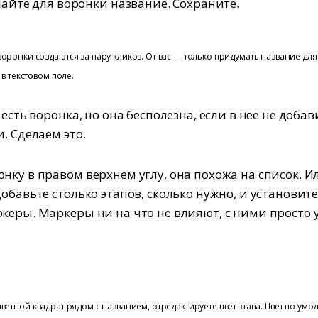
йте для воронки название. Сохраните.
оронки создаются за пару кликов. От вас — только придумать название для
 в текстовом поле.
 есть воронка, но она бесполезна, если в нее не добав
. Сделаем это.
нку в правом верхнем углу, она похожа на список. И
Добавьте столько этапов, сколько нужно, и установит
керы. Маркеры ни на что не влияют, с ними просто 
цветной квадрат рядом с названием, отредактируете цвет этапа. Цвет по ум