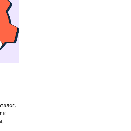
талог,
т к
ы,