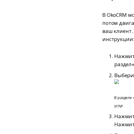
В OkoCRM мо
потом двига
ваш клиент.
инструкции
Нажмите
раздел«
Выберит
В разделе 
услуг.
Нажмите
Нажмит