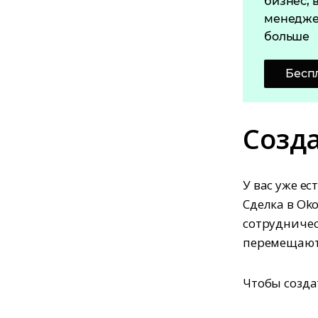
бизнес, 
менедже
больше
Бесп
Созд
У вас уже ес
Сделка в Ok
сотрудничес
перемещают 
Чтобы созда