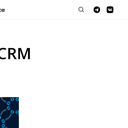
ов
oCRM