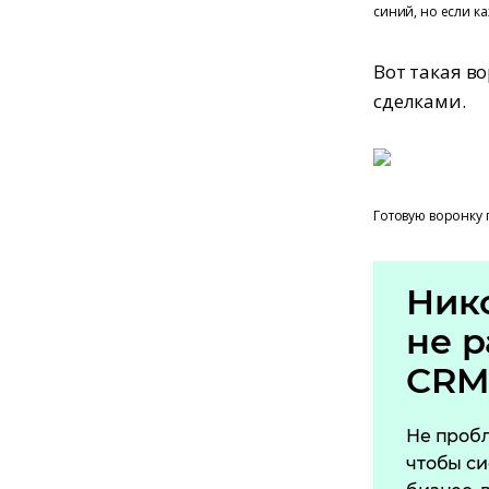
синий, но если к
Вот такая в
сделками.
Готовую воронку 
Ник
не р
CRM
Не пробл
чтобы си