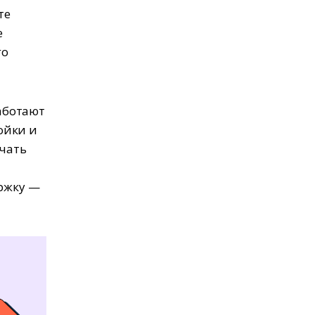
те
е
го
аботают
ойки и
ачать
ержку —