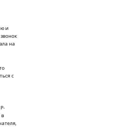
я
ию и
 звонок
ала на
то
ться с
P-
 в
чателя,