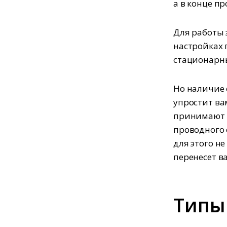
а в конце пр
Для работы 
настройках
стационарны
Но наличие 
упростит ва
принимают д
проводного 
для этого н
перенесет в
Типы