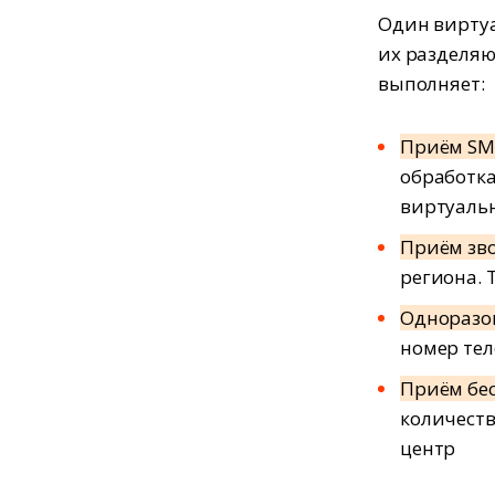
Один виртуа
их разделяю
выполняет:
Приём SM
обработка
виртуаль
Приём зв
региона. 
Однораз
номер те
Приём бе
количеств
центр