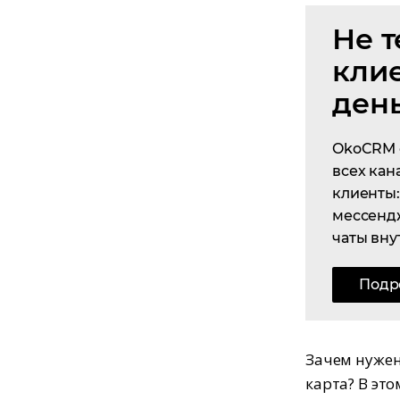
Не т
кли
ден
OkoCRM 
всех кан
клиенты: 
мессенд
чаты вну
Подр
Зачем нужен
карта? В эт