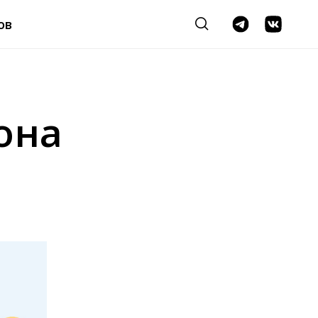
ов
она