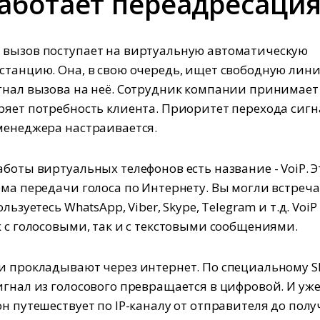
работает переадресаци
вызов поступает на виртуальную автоматическую
станцию. Она, в свою очередь, ищет свободную лин
гнал вызова на неё. Сотрудник компании принимает
ряет потребность клиента. Приоритет перехода сигн
менеджера настраивается.
аботы виртуальных телефонов есть название - VoiP. Э
ема передачи голоса по Интернету. Вы могли встреча
ользуетесь WhatsApp, Viber, Skype, Telegram и т.д. VoiP
к с голосовыми, так и с текстовыми сообщениями.
и прокладывают через интернет. По специальному SI
игнал из голосового превращается в цифровой. И уже
он путешествует по IP-каналу от отправителя до полу