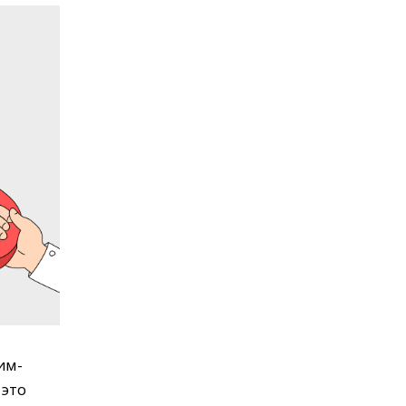
им-
 это