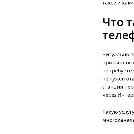
такое и каки
Что 
теле
Визуально в
привычного 
не требуетс
не нужен от
станция пер
через Интер
Такую услуг
многоканаль