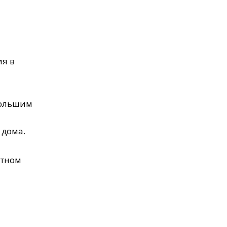
я в
большим
 дома.
ртном