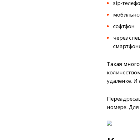
sip-телеф
мобильно
софтфон
через сп
смартфоне/
Такая много
количеством
удаленке. И
Переадресац
номере. Для