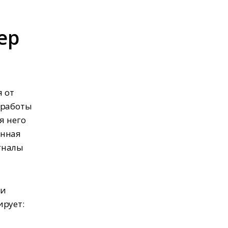
ер
 от
 работы
я него
онная
гналы
ии
ирует: