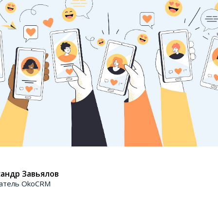
андр Завьялов
атель OkoCRM