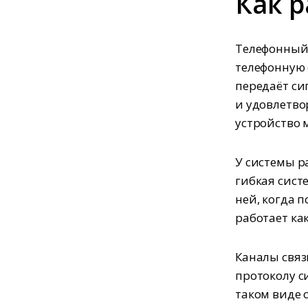
Как 
Телефонный 
телефонную 
передаёт си
и удовлетво
устройство 
У системы р
гибкая сист
ней, когда п
работает ка
Каналы связ
протоколу с
таком виде 