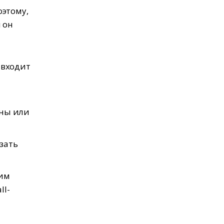
оэтому,
 он
 входит
аны или
зать
шим
ll-