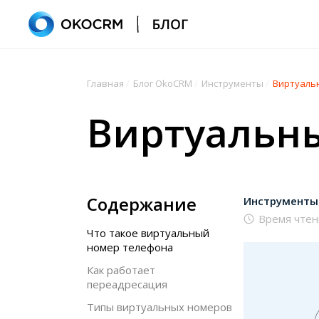
Главная
/
Блог OkoCRM
/
Инструменты
/
Виртуаль
Виртуальн
Содержание
Инструменты
Время чтен
Что такое виртуальный
номер телефона
Как работает
переадресация
Типы виртуальных номеров