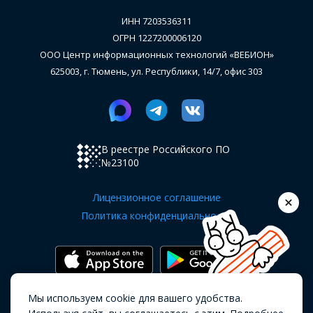
ИНН 7203536311
ОГРН 1227200006120
ООО Центр информационных технологий «ВЕБИОН»
625003, г. Тюмень, ул. Республики, 14/7, офис 303
В реестре Российского ПО
№23100
Лицензионное соглашение
Политика конфиденциальности
Мы используем cookie для вашего удобства.
Copyright OKOCRM © 2019 - 2026.
Все