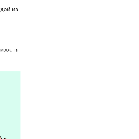
ждой из
PMBOK. На