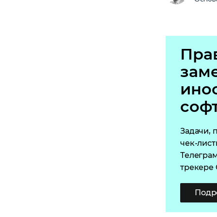
Пра
зам
ино
соф
Задачи, 
чек-лист
Телеграм
трекере
Подр