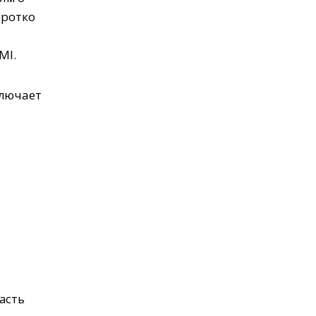
оротко
MI.
ключает
асть