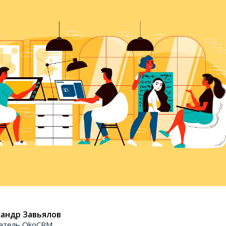
андр Завьялов
атель OkoCRM