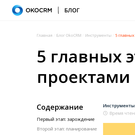
Главная
/
Блог OkoCRM
/
Инструменты
/
5 главных
5 главных 
проектами
Содержание
Инструменты
Время чтен
Первый этап: зарождение
Второй этап: планирование