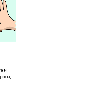
та и
росы,