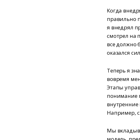
Когда внедр
правильно п
я внедрял п
смотрел на 
все должно 
оказался си
Теперь я зн
вовремя мен
Этапы управ
понимание 
внутренние 
Например, 
Мы вкладыва
модель, пре