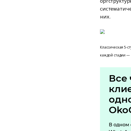
оргструктур
систематиче
них.
Классическая 5-с
каждой стадии — 
Все 
кли
одн
Oko
В одном 