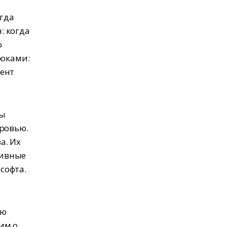
егда
: когда
о
роками:
мент
бы
кровью.
а. Их
тивные
софта.
ую
им о