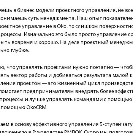
яешь в бизнес модели проектного управления, не вс
онимаешь суть менеджмента. Наш опыт показателен
роектное управление в Oko, то слишком поверхностн
процессы. Изначально это было просто управление с
быть вовремя и хорошо. На деле проектный менедж
льно глубже.
аю, что управлять проектами нужно поэтапно — что
ять вектор работы и добиваться результата малой 
ления проектом — это жизненный цикл производств
помогает предпринимателям внедрять более эффек
процессы и лучше управлять командами с помощью 
с помощью OkoCRM.
ем в основу эффективного управления 5-ступенчат
дложенную в Руководстве PMBOK. Скоро мы подготов