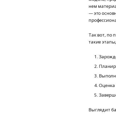
нем материа
— это основ
профессиона
Так вот, по
такие этапы,
Зарожд
Планир
Выполн
Оценка 
Заверш
Выглядит ба