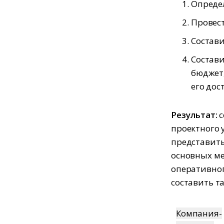
Определ
Провес
Состав
Состави
бюджет,
его до
Результат:
с
проектного 
представить
основных ме
оперативно
составить та
Компания-