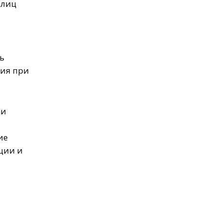
 лиц
ь
вия при
ли
ие
ации и