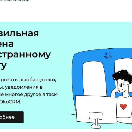
вильная
ена
странному
ту
проекты, канбан-доски,
ы, уведомления в
е многое другое в таск-
 OkoCRM.
обнее