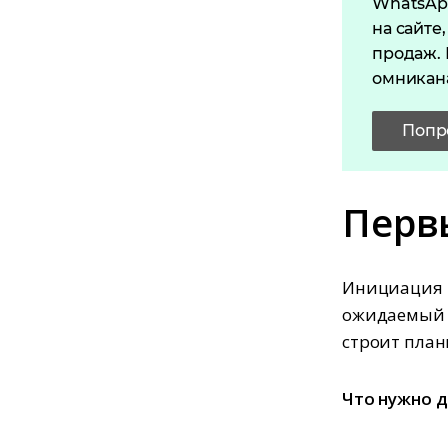
WhatsApp
на сайте
продаж. 
омникана
Попр
Перв
Инициация —
ожидаемый р
строит план
Что нужно д