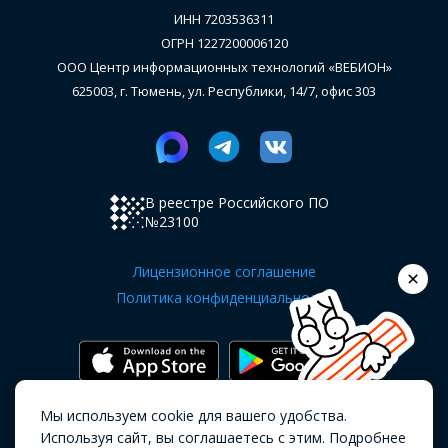
ИНН 7203536311
ОГРН 1227200006120
ООО Центр информационных технологий «ВЕБИОН»
625003, г. Тюмень, ул. Республики, 14/7, офис 303
В реестре Российского ПО
№23100
Лицензионное соглашение
Политика конфиденциальности
Мы используем cookie для вашего удобства.
Copyright OKOCRM © 2019 - 2026.
Все
Используя сайт, вы соглашаетесь с этим. Подробнее