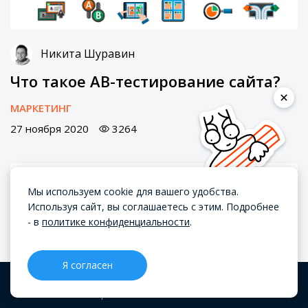
Никита Шуравин
Что такое АВ-тестирование сайта?
МАРКЕТИНГ
27 ноября 2020
3264
Получайте статьи почтой.
Мы используем cookie для вашего удобства.
Используя сайт, вы соглашаетесь с этим. Подробнее
Самое важное и дважды в
- в
политике конфиденциальности
.
месяц. Иногда смешно, но не
сильно
Я согласен
CRM
Проекты
Блог
Меню