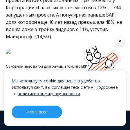
проекта из всех реализованных. Третье место у
Корпорации «Галактика» с сегментом в 12% — 794
запущенных проекта. А популярная раньше SAP,
доля которой еще 10 лет назад превышала 48%, не
вошла даже в тройку лидеров с 11%, уступив
Майкрософт (14,5%).
Основной вывод этой диаграммы в том, что ERP 1С: Управление
предприятием — это главный игрок на рынке систем планирования
Мы используем cookie для вашего удобства.
бизнес-процессов. Отечественное ПО имеет свои недостатки, но
Используя сайт, вы соглашаетесь с этим. Подробнее
свыше 3 тысяч реализованных проектов говорят сами за себя. Люди
- в
политике конфиденциальности
.
сначала идут в 1С, а уже потом смотря в сторону всяких Майкрософт,
Галактик и Парусов.
Я согласен
Если говорить про отрасли, то чаще всего ERP
CRM
Проекты
Блог
Меню
внедряют производственники — на них