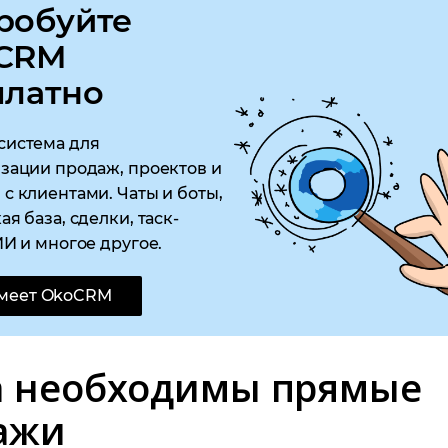
робуйте
CRM
платно
система для
зации продаж, проектов и
с клиентами. Чаты и боты,
ая база, сделки, таск-
ИИ и многое другое.
умеет OkoCRM
а необходимы прямые
ажи