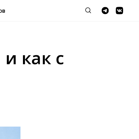
ов
и как с