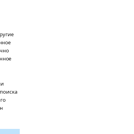
ругие
нное
очно
анное
жи
 поиска
го
ан