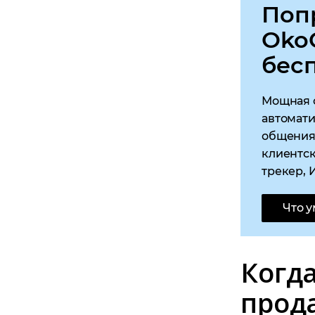
Поп
Oko
бес
Мощная 
автомати
общения 
клиентск
трекер, 
Что 
Когд
прод