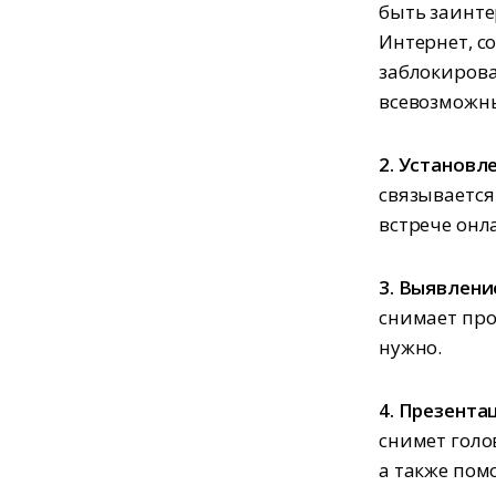
быть заинте
Интернет, с
заблокирова
всевозможны
2. Установл
связывается
встрече онл
3. Выявлени
снимает про
нужно.
4. Презента
снимет голо
а также пом