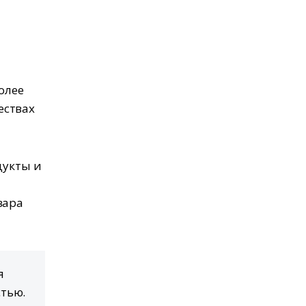
олее
ествах
дукты и
вара
я
стью.