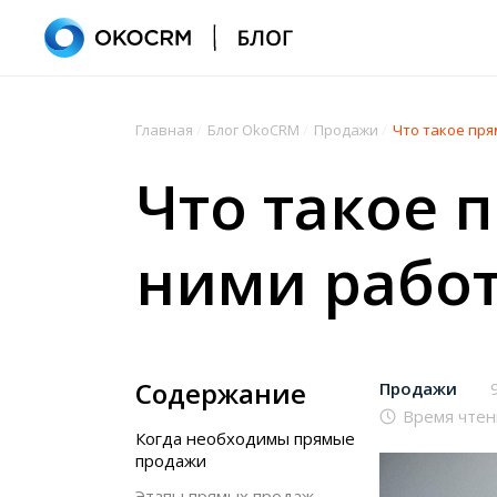
Главная
/
Блог OkoCRM
/
Продажи
/
Что такое пря
Что такое 
ними рабо
Содержание
Продажи
Время чтен
Когда необходимы прямые
продажи
Этапы прямых продаж