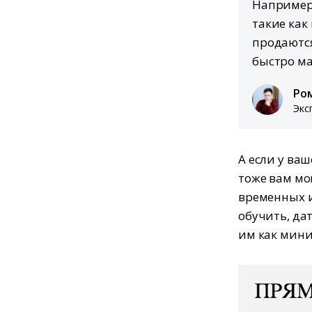
Например,
такие как
продаются
быстро м
Ро
Экс
А если у ва
тоже вам мо
временных и
обучить, да
им как мини