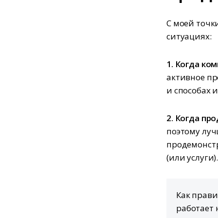
С моей точк
ситуациях:
1. Когда ко
активное пр
и способах 
2. Когда пр
поэтому луч
продемонстр
(или услуги)
Как прави
работает 