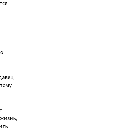
тся
 о
давец
 тому
т
 жизнь,
ить