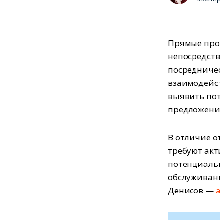
Прямые прод
непосредств
посредничес
взаимодейст
выявить пот
предложени
В отличие 
требуют акт
потенциальн
обслуживания
Денисов —