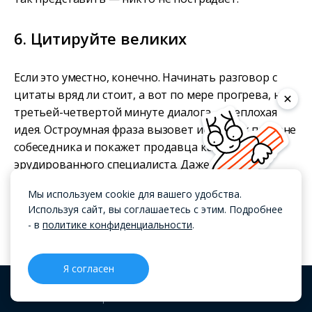
6. Цитируйте великих
Если это уместно, конечно. Начинать разговор с
цитаты вряд ли стоит, а вот по мере прогрева, на
третьей-четвертой минуте диалога — неплохая
идея. Остроумная фраза вызовет интерес к персоне
собеседника и покажет продавца как
эрудированного специалиста. Даже если
покупатель ничего не поймет, цитата добавит
Мы используем cookie для вашего удобства.
балл в копилку менеджера.
Используя сайт, вы соглашаетесь с этим. Подробнее
- в
политике конфиденциальности
.
Допустим, мы продаем CRM-систему в небольшую
продуктовую фирму — общаемся с директором.
Я согласен
Первый контакт налажен, мы показали себя с
хорошей стороны и вызвали доверие. Пришло
CRM
Проекты
Блог
Меню
время проявить себя. Директор спрашивает нас,