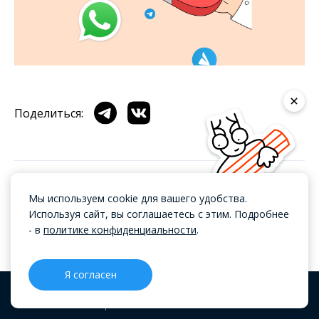
Поделиться:
А вы что думаете?
Мы используем cookie для вашего удобства.
Используя сайт, вы соглашаетесь с этим. Подробнее
Добавить комментарий
- в
политике конфиденциальности
.
Я согласен
CRM
Проекты
Блог
Меню
Статья помогла вам?