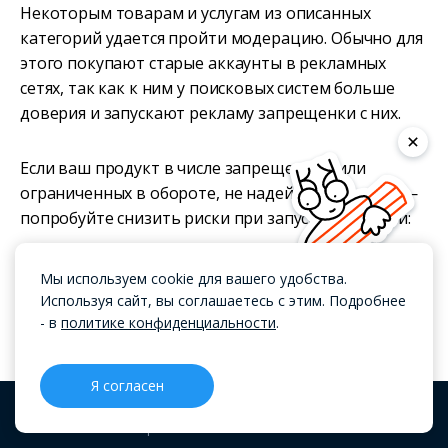
Некоторым товарам и услугам из описанных
категорий удается пройти модерацию. Обычно для
этого покупают старые аккаунты в рекламных
сетях, так как к ним у поисковых систем больше
доверия и запускают рекламу запрещенки с них.
Если ваш продукт в числе запрещенных или
ограниченных в обороте, не надейтесь на удачу —
попробуйте снизить риски при запуске кампании:
создавайте под каждую кампанию отдельный
Мы используем cookie для вашего удобства.
кабинет
Используя сайт, вы соглашаетесь с этим. Подробнее
- в
политике конфиденциальности
.
не пополняйте счет на большую сумму
используйте сторонние сервисы автоматизации
Я согласен
рекламных кампаний. Тогда реклама будет
публиковаться из аккаунта сервиса —
CRM
Проекты
Блог
Меню
рекламодатель сохранит деньги, даже если