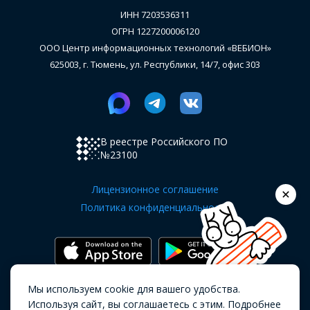
ИНН 7203536311
ОГРН 1227200006120
ООО Центр информационных технологий «ВЕБИОН»
625003, г. Тюмень, ул. Республики, 14/7, офис 303
В реестре Российского ПО
№23100
Лицензионное соглашение
Политика конфиденциальности
Мы используем cookie для вашего удобства.
Copyright OKOCRM © 2019 - 2026.
Все
Используя сайт, вы соглашаетесь с этим. Подробнее