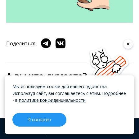
Поделиться:
А вы что думаете?
Мы используем cookie для вашего удобства.
Используя сайт, вы соглашаетесь с этим. Подробнее
Добавить комментарий
- в
политике конфиденциальности
.
Я согласен
Статья помогла вам?
CRM
Проекты
Блог
Меню