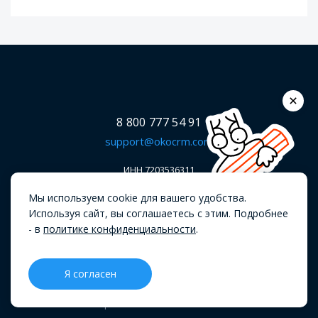
8 800 777 54 91
support@okocrm.com
ИНН 7203536311
ОГРН 1227200006120
Мы используем cookie для вашего удобства.
ООО Центр информационных технологий «ВЕБИОН»
Используя сайт, вы соглашаетесь с этим. Подробнее
625003, г. Тюмень, ул. Республики, 14/7, офис 303
- в
политике конфиденциальности
.
Я согласен
В реестре Российского ПО
CRM
Проекты
Блог
Меню
№23100