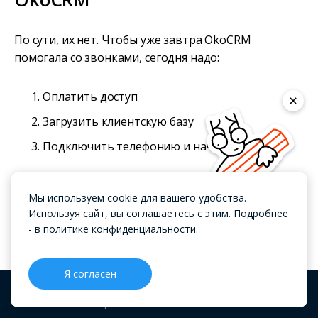
По сути, их нет. Чтобы уже завтра OkoCRM
помогала со звонками, сегодня надо:
Оплатить доступ
Загрузить клиентскую базу
Подключить телефонию и начать работу
Большой плюс — можно обойтись интеграторов,
Мы используем cookie для вашего удобства.
CRM уже готова к работе. Своими силами сможете
Используя сайт, вы соглашаетесь с этим. Подробнее
подключить к ней мессенджеры, соцсети и другие
- в
политике конфиденциальности
.
сервисы. Настройки проще некуда, но если где-то
возникают сложности, пишите в саппорт —
отвечаем быстро и по делу. А если нет времени на
Я согласен
настройки, заполните форму ниже: придём и
CRM
Проекты
Блог
Меню
поможем.