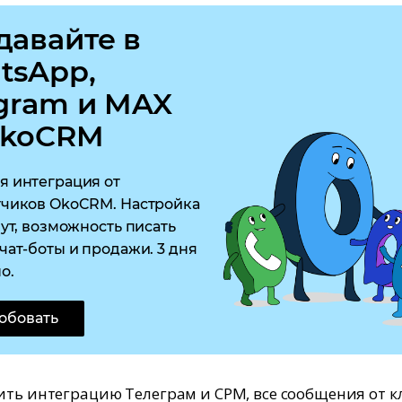
давайте в
tsApp,
egram и MAX
OkoCRM
я интеграция от
тчиков OkoCRM. Настройка
нут, возможность писать
чат-боты и продажи. 3 дня
о.
обовать
ить интеграцию Телеграм и СРМ, все сообщения от к