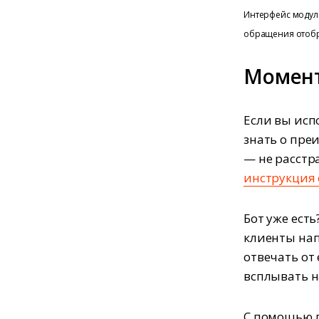
Интерфейс модуля
обращения отобр
Момент
Если вы исп
знать о пре
— не расстра
инструкция 
Бот уже ест
клиенты нап
отвечать от
всплывать н
С помощью п