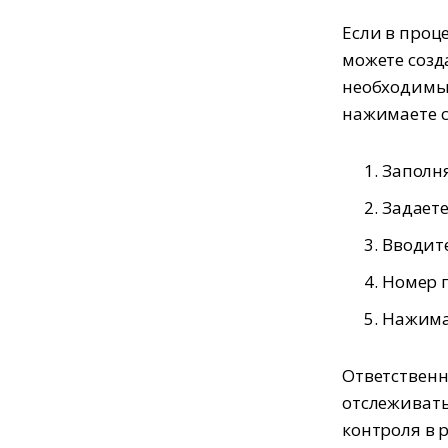
Если в проц
можете созд
необходимый
нажимаете с
Заполня
Задаете
Вводите
Номер п
Нажимае
Ответственн
отслеживат
контроля в 