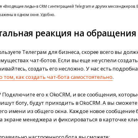
 «Входящие лиды» в CRM с интеграцией Telegram и других мессенджеров. 
ажены в одном окне. Удобно.
альная реакция на обращения
ользуете Телеграм для бизнеса, скорее всего вы дол
имуществах чат-ботов. Если вы еще не успели создать
ивайтесь, создать его несложно. У нас есть подробн
о том, как создать чат-бота самостоятельно
.
ь? Подключите его к OkoCRM, и все сообщения, которы
ишут боту, будут приходить в OkoCRM. А вы сможете
 его имени из общего окна. Каждое новое сообщение 
а экране менеджера и фиксироваться в карточке кли
равильно настроенного бота вы сможете: