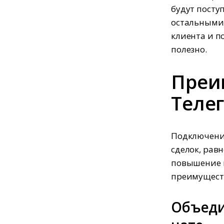
будут посту
остальными 
клиента и п
полезно.
Преи
Теле
Подключение
сделок, ра
повышение к
преимуществ
Объеди