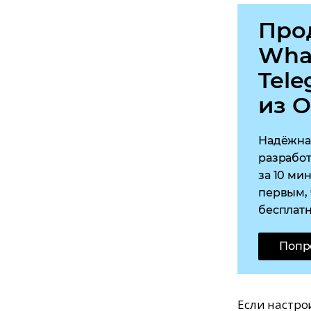
Про
Wha
Tel
из 
Надёжна
разрабо
за 10 ми
первым, 
бесплатн
Попр
Если настро