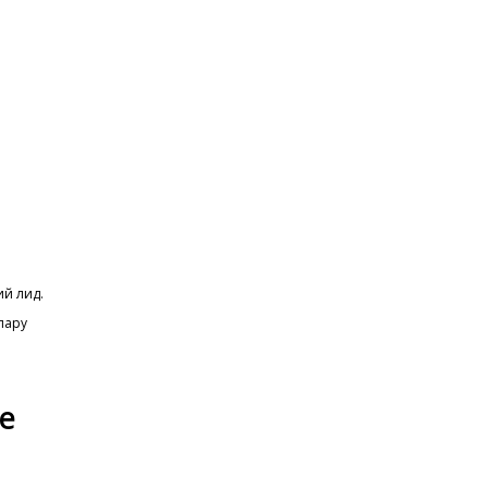
й лид.
пару
е