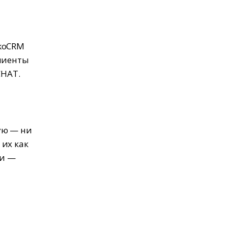
OkoCRM
Клиенты
CHAT.
ую — ни
 их как
ми —