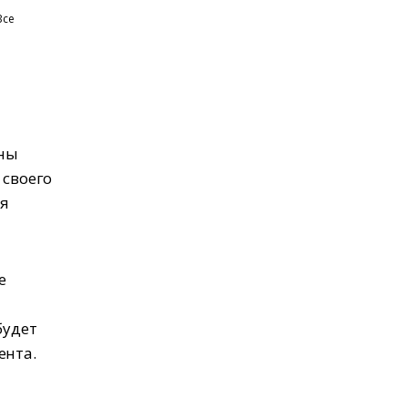
Все
жны
 своего
ая
е
будет
ента.