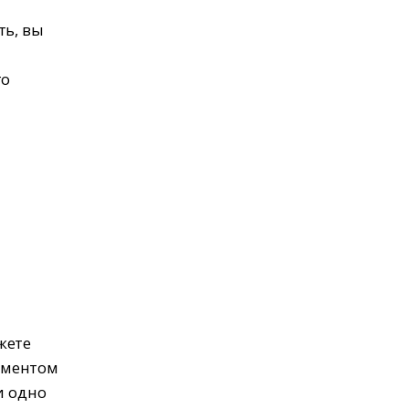
ть, вы
то
жете
ументом
и одно