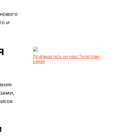
 нового
то и
я
Подпишитесь на наш Телеграм-
канал
дание
рами,
писок
м