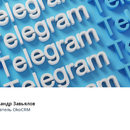
андр Завьялов
атель OkoCRM