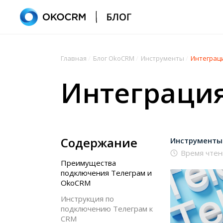
Главная
/
Блог OkoCRM
/
Инструменты
/
Интеграци
Интеграция
Содержание
Инструменты
Время чтен
Преимущества
подключения Телеграм и
OkoCRM
Инструкция по
подключению Телеграм к
CRM