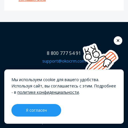
8 800 777 54 91
support@okocrm.com
ИНН 7203536311
ОГРН 1227200006120
Мы используем cookie для вашего удобства.
Используя сайт, вы соглашаетесь с этим. Подробнее
ООО Центр информационных технологий «ВЕБИОН»
- в
политике конфиденциальности
.
625003, г. Тюмень, ул. Республики, 14/7, офис 303
Я согласен
CRM
Проекты
Блог
Меню
В реестре Российского ПО