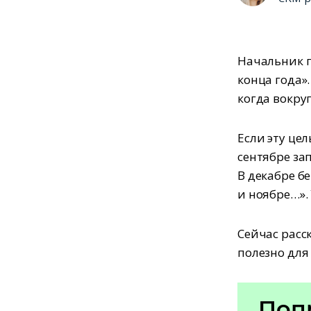
Начальник г
конца года».
когда вокруг
Если эту цел
сентябре за
В декабре б
и ноябре…».
Сейчас расск
полезно для
Поп