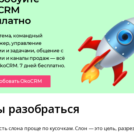
CRM
платно
тема, командный
жер, управление
и и задачами, общение с
и и каналы продаж — всё
koCRM. 7 дней бесплатно.
обовать OkoCRM
ы разобраться
сть слона проще по кусочкам. Слон — это цель, разре