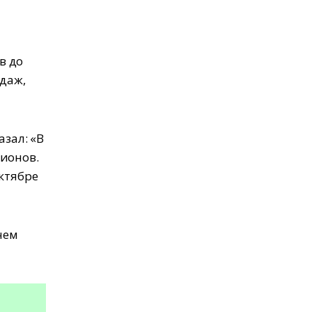
в до
одаж,
азал: «В
лионов.
октябре
чем