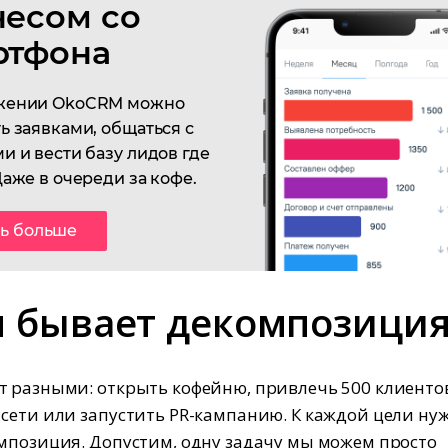
несом со
ртфона
жении OkoCRM можно
ь заявками, общаться с
и и вести базу лидов где
Даже в очереди за кофе.
ть больше
я бывает декомпозици
 разными: открыть кофейню, привлечь 500 клиенто
сети или запустить PR-кампанию. К каждой цели ну
мпозиция. Допустим, одну задачу мы можем просто