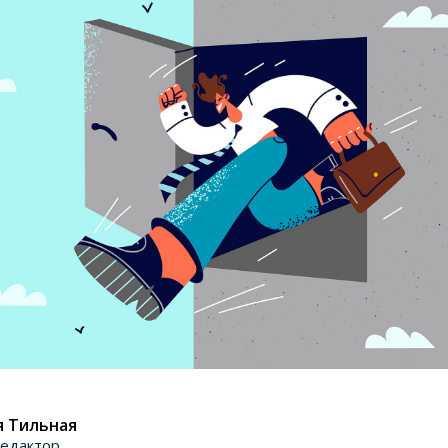
я Тильная
едактор