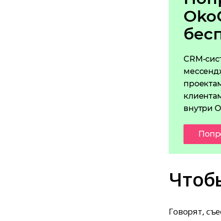
Oko
бес
CRM-сис
мессенд
проектам
клиентам
внутри O
Попр
Чтоб
Говорят, съе