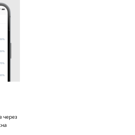
я
в через
жна