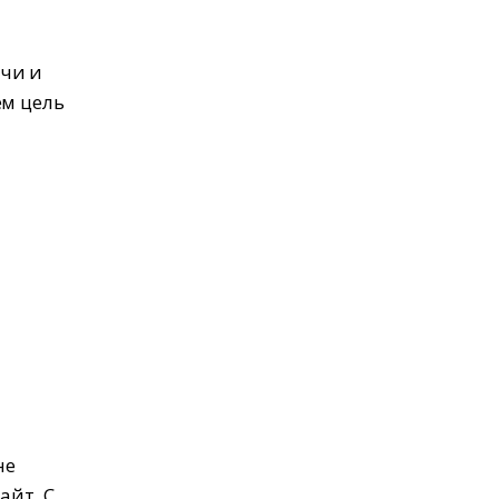
ачи и
ем цель
не
айт. С