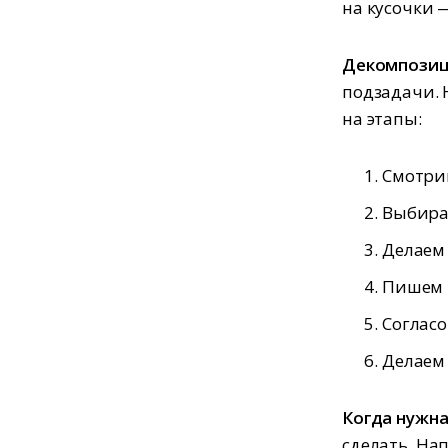
на кусочки 
Декомпозиц
подзадачи. 
на этапы:
Смотри
Выбира
Делаем
Пишем 
Соглас
Делаем 
Когда нужн
сделать. На