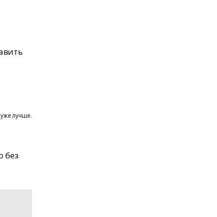
бавить
 уже лучше.
.
о без