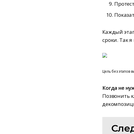
Протес
Показат
Каждый этап
сроки. Так я
Цель без этапов 
Когда не ну
Позвонить к
декомпозици
След