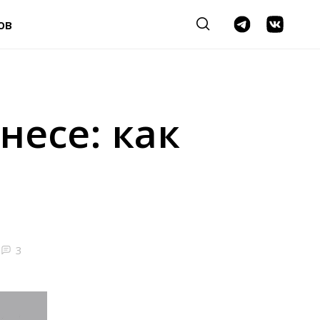
ов
несе: как
3