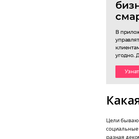
биз
сма
В прило
управлят
клиентам
угодно. 
Узна
Кака
Цели бывают
социальные 
разная деко