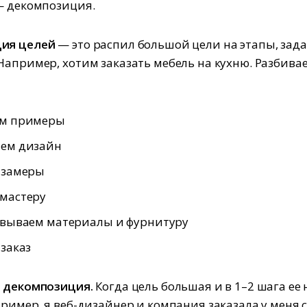
— декомпозиция.
ия целей
— это распил большой цели на этапы, зад
Например, хотим заказать мебель на кухню. Разбива
м примеры
ем дизайн
 замеры
мастеру
овываем материалы и фурнитуру
заказ
а декомпозиция.
Когда цель большая и в 1–2 шага ее 
пример, я веб-дизайнер и компания заказала у меня с