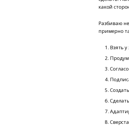
какой сторо
Разбиваю не
примерно та
Взять у
Продума
Согласо
Подпис
Создат
Сделат
Адапти
Сверста