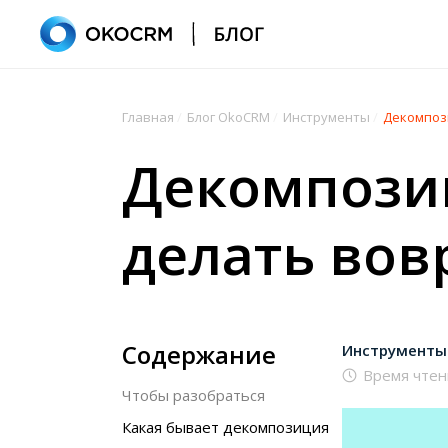
Главная
/
Блог OkoCRM
/
Инструменты
/
Декомпози
Декомпозиц
делать вов
Содержание
Инструменты
Время чтен
Чтобы разобраться
Какая бывает декомпозиция