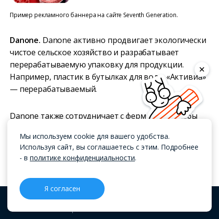
Пример рекламного баннера на сайте Seventh Generation.
Danone.
Danone активно продвигает экологически
чистое сельское хозяйство и разрабатывает
перерабатываемую упаковку для продукции.
Например, пластик в бутылках для воды «Активиа»
— перерабатываемый.
Danone также сотрудничает с фермерами, чтобы
улучшить их практики в области устойчивого
Мы используем cookie для вашего удобства.
развития и сократить выбросы CO2. Эти
Используя сайт, вы соглашаетесь с этим. Подробнее
инициативы укрепляют репутацию Danone как
- в
политике конфиденциальности
.
«зеленой» компании.
Я согласен
The Body Shop.
The Body Shop выпускает косметику
и уходовые средства из натуральных и
CRM
Проекты
Блог
Меню
ингредиентах. Компания не тестирует продукцию