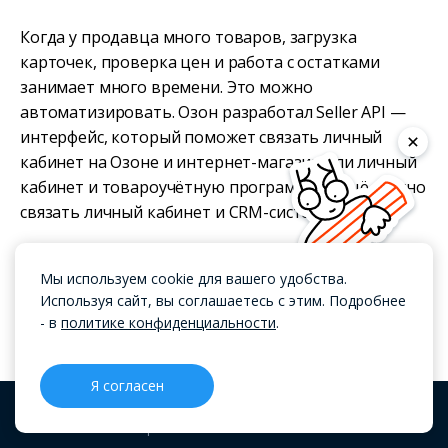
Когда у продавца много товаров, загрузка
карточек, проверка цен и работа с остатками
занимает много времени. Это можно
автоматизировать. Озон разработал Seller API —
интерфейс, который поможет связать личный
кабинет на Озоне и интернет-магазин или личный
кабинет и товароучётную программу. А ещё можно
связать личный кабинет и CRM-систему.
Самим настроить Seller API сложно, надо уметь
Мы используем cookie для вашего удобства.
писать код, тратить на это время. Можно найти
Используя сайт, вы соглашаетесь с этим. Подробнее
интеграторов, которые помогут настроить связку
- в
политике конфиденциальности
.
Озона с нужным сервисом.
Я согласен
Всё про Seller API
CRM
Проекты
Блог
Меню