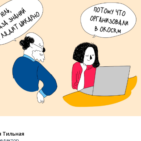
я Тильная
едактор