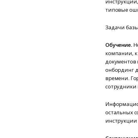
инструкции,
типовые ошиб
Задачи баз
Обучение.
Но
компании, к
документов 
онбординг д
времени. Го
сотрудники 
Информацион
остальных с
инструкции