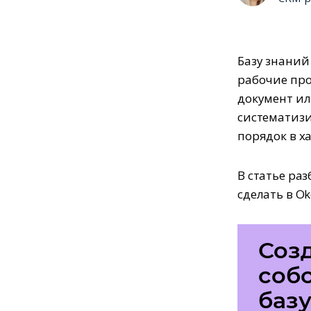
Базу знаний
рабочие про
документ ил
систематизи
порядок в ха
В статье раз
сделать в O
Соз
соб
базу