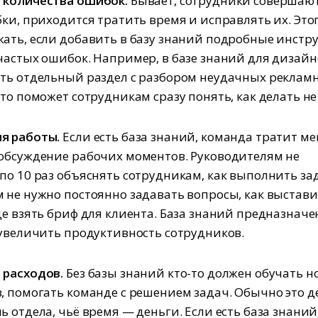
 количества ошибок.
Бывает, сотрудники совершаю
бки, приходится тратить время и исправлять их. Это
ать, если добавить в базу знаний подробные инстр
частых ошибок. Например, в базе знаний для дизай
ть отдельный раздел с разбором неудачных реклам
Это поможет сотрудникам сразу понять, как делать не
я работы.
Если есть база знаний, команда тратит м
обсуждение рабочих моментов. Руководителям не
по 10 раз объяснять сотрудникам, как выполнить зад
 не нужно постоянно задавать вопросы, как выстави
де взять бриф для клиента. База знаний предназначе
 увеличить продуктивность сотрудников.
 расходов.
Без базы знаний кто-то должен обучать н
, помогать команде с решением задач. Обычно это д
 отдела, чьё время — деньги. Если есть база знаний,