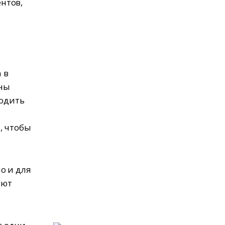
нтов,
 в
оны
водить
о
, чтобы
о и для
уют