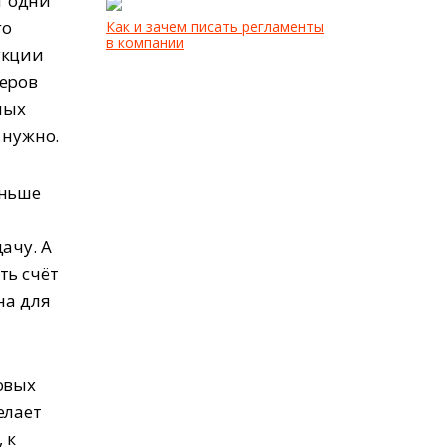
т одни
го
Как и зачем писать регламенты
в компании
укции
неров
ных
 нужно.
еньше
ачу. А
ть счёт
на для
овых
елает
 к