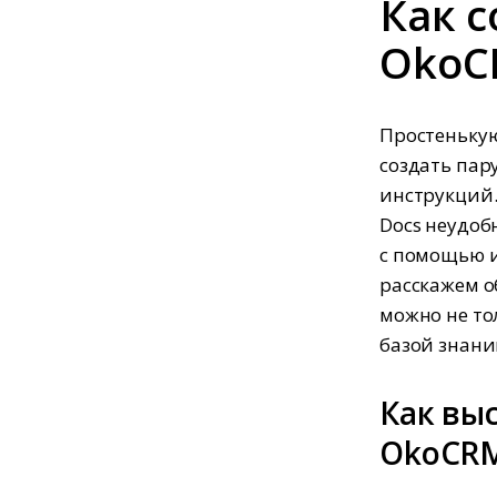
Как с
Oko
Простенькую
создать пар
инструкций.
Docs неудоб
с помощью и
расскажем о
можно не то
базой знани
Как вы
OkoCR