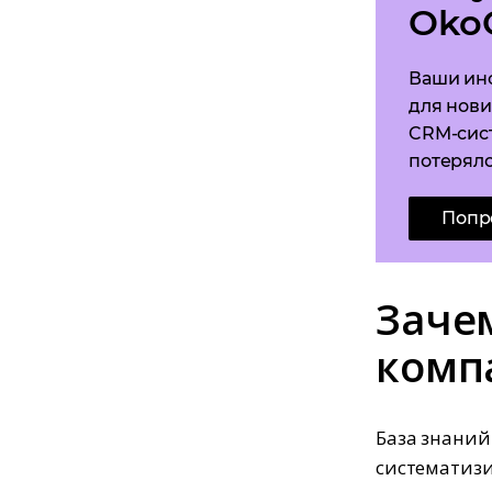
Oko
Ваши ин
для нови
CRM-сис
потеряло
Попр
Заче
комп
База знаний
систематиз