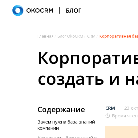
Главная
/
Блог OkoCRM
/
CRM
/
Корпоративная баз
Корпоратив
создать и 
Содержание
CRM
23 ок
Время чтен
Зачем нужна база знаний
компании
Как создать базу знаний в