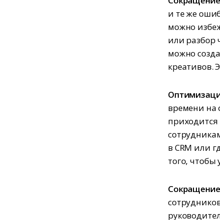
Сокращение
и те же оши
можно избеж
или разбор 
можно созда
креативов. 
Оптимизаци
времени на 
приходится 
сотрудникам
в CRM или г
того, чтобы
Сокращение
сотрудников
руководитель