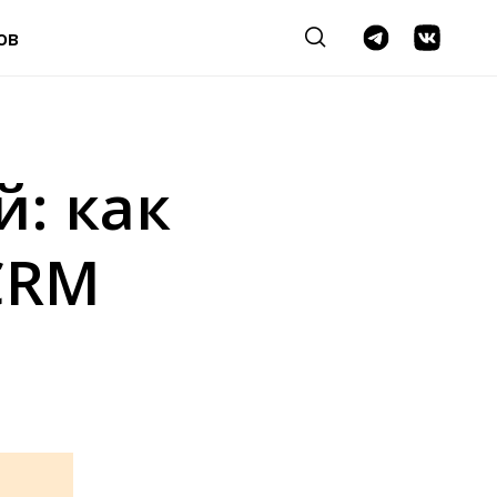
ов
: как
CRM