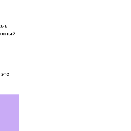
ь в
важный
 это