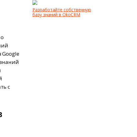
Разработайте собственную
базу знаний в OkoCRM
но
ний
 Google
 знаний
ы
й
ть с
в