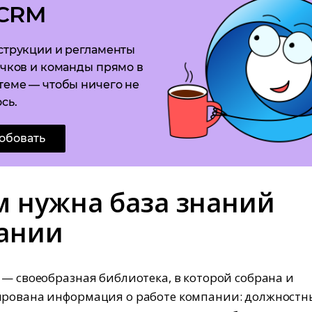
CRM
струкции и регламенты
чков и команды прямо в
теме — чтобы ничего не
сь.
обовать
м нужна база знаний
ании
 — своеобразная библиотека, в которой собрана и
ирована информация о работе компании: должностн