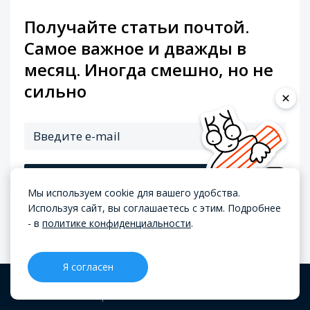
Получайте статьи почтой.
Самое важное и дважды в
месяц. Иногда смешно, но не
сильно
Подписаться
Мы используем cookie для вашего удобства.
Используя сайт, вы соглашаетесь с этим. Подробнее
Я согласен на обработку
персональных данных
- в
политике конфиденциальности
.
Я соглашаюсь получать рекламно-
информационные материалы в соответствии с
соглашением
Я согласен
CRM
Проекты
Блог
Меню