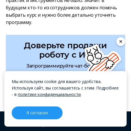
практик и инструментов не было. Значит в
будущем кто-то из сотрудников должен помочь
выбрать курс и нужно более детально уточнять
программу.
Доверьте продажи
роботу с ИИ
Запрограммируйте чат-бота без
программиста в OkoCRM. Создавайте
сценарии и запускайте digital-воронки
Мы используем cookie для вашего удобства.
продаж прямо в OkoCRM.
Используя сайт, вы соглашаетесь с этим. Подробнее
- в
политике конфиденциальности
.
Узнать подробнее
Я согласен
CRM
Проекты
Блог
Меню