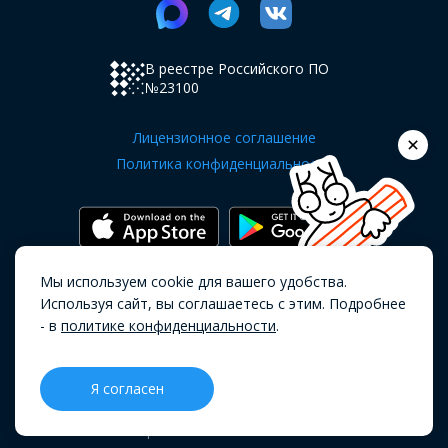
В реестре Российского ПО
№23100
Лицензионное соглашение
Политика конфиденциальности
Мы используем cookie для вашего удобства.
Copyright OKOCRM © 2019 - 2026.
Все
Используя сайт, вы соглашаетесь с этим. Подробнее
права защищены.
- в
политике конфиденциальности
.
Я согласен
CRM
Проекты
Блог
Меню