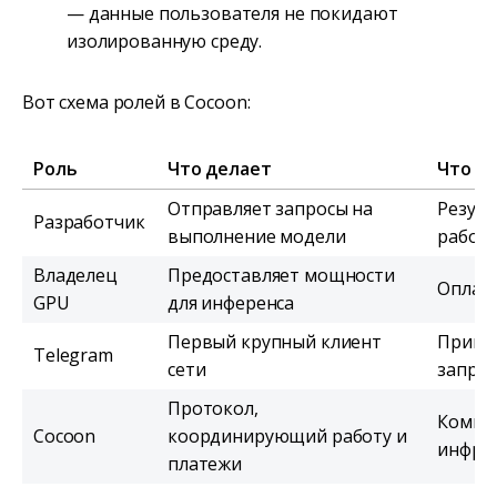
— данные пользователя не покидают
изолированную среду.
Вот схема ролей в Cocoon:
Роль
Что делает
Что п
Отправляет запросы на
Резуль
Разработчик
выполнение модели
работ
Владелец
Предоставляет мощности
Оплат
GPU
для инференса
Первый крупный клиент
Приват
Telegram
сети
запро
Протокол,
Комис
Cocoon
координирующий работу и
инфра
платежи