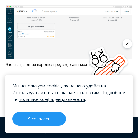
Это стандартная воронка продаж, этапы можно настроить.
В amoCRM есть встроенные инструменты
Мы используем cookie для вашего удобства.
аналитики, отчёты. Есть готовые отчёты по
Используя сайт, вы соглашаетесь с этим. Подробнее
воронке продаж, событиям, работе менеджеров.
- в
политике конфиденциальности
.
Есть сводные отчёты по сделкам, задачам,
контактам, количеству покупок.
Я согласен
CRM
Проекты
Блог
Меню