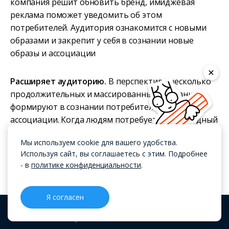
компания решит обновить бренд, имиджевая
реклама поможет уведомить об этом
потребителей. Аудитория ознакомится с новыми
образами и закрепит у себя в сознании новые
образы и ассоциации
Расширяет аудиторию.
В перспективе несколько
продолжительных и массированных кампаний
формируют в сознании потребителя четкие
ассоциации. Когда людям потребуется однородный
продукт или услуга, при прочих равных он выберет
Мы используем cookie для вашего удобства.
именно тот бренд, о котором слышал в рекламе
Используя сайт, вы соглашаетесь с этим. Подробнее
- в
политике конфиденциальности
.
Формирует лояльность.
Люди, у которых бренд
вызывает положительные эмоции, ассоциируется с
Я согласен
какими-то вирусными слоганами и образами,
лояльнее относятся к продукции и услугам этого
CRM
Проекты
Блог
Меню
бренда. В перспективе лояльные потребители —