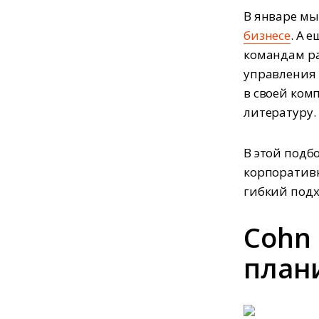
В январе мы
бизнесе
. А 
командам ра
управления 
в своей ком
литературу.
В этой подб
корпоративн
гибкий подх
Cohn 
план