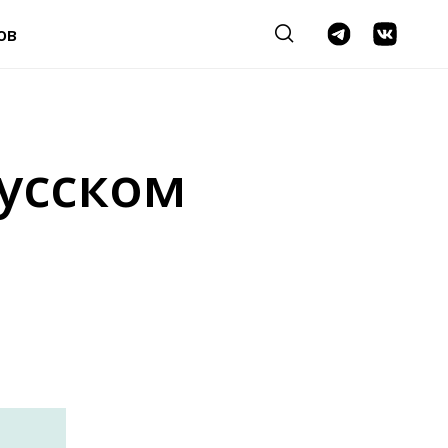
ов
русском