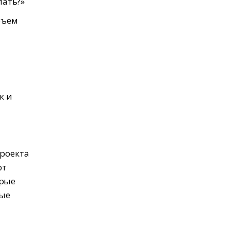
лать?»
бъем
к и
проекта
ют
орые
ные