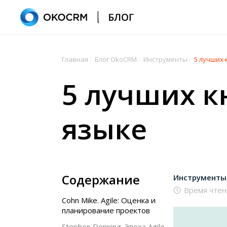
Главная
/
Блог OkoCRM
/
Инструменты
/
5 лучших 
5 лучших кн
языке
Содержание
Инструменты
Время чтен
Cohn Mike. Agile: Оценка и
планирование проектов
Stephen Denning. Эпоха Agile.