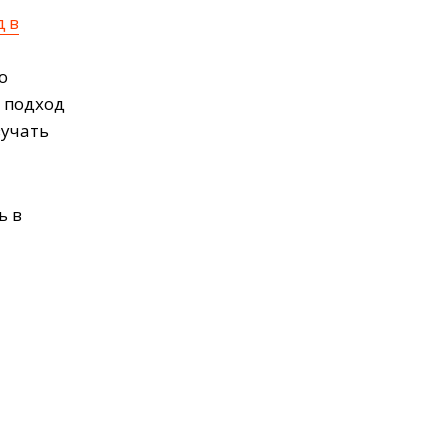
д в
о
 подход
зучать
ь в
м