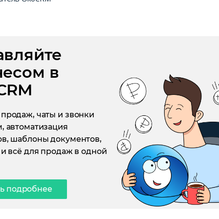
авляйте
несом в
CRM
продаж, чаты и звонки
, автоматизация
в, шаблоны документов,
 и всё для продаж в одной
ть подробнее