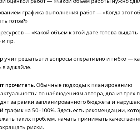
ой оценкой работ — «Какой объем работы нужно сде
ванием графика выполнения работ — «Когда этот о
ть готов?»
 ресурсов — «Какой объем к этой дате готова выдать
 и пр.
ор учит решать эти вопросы оперативно и гибко — ка
 в аджайле.
т прочитать.
Обычные подходы к планированию
актуальность: по наблюдениям автора, два из трех 
дят за рамки запланированного бюджета и наруша
 график на 50–100%. Здесь есть рекомендации, кот
ежать таких проблем, начать принимать качествен
окращать риски.