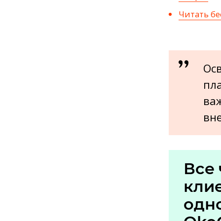
Читать бе
Осв
пл
важ
вне
Все 
кли
одн