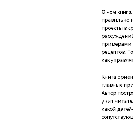
О чем книга.
правильно и
проекты в с
рассуждений
примерами и
рецептов. Т
как управля
Книга ориен
главные пр
Автор постр
учит читател
какой дате?
сопутствующ