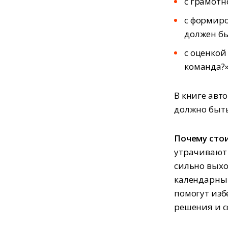
с грамотн
с формиро
должен бы
с оценкой
команда?»
В книге авт
должно быть
Почему стои
утрачивают 
сильно выхо
календарный
помогут изб
решения и с