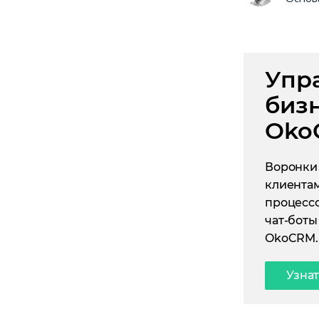
Упр
биз
Oko
Воронки 
клиентам
процессо
чат-боты
OkoCRM.
Узна