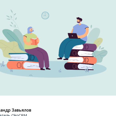
андр Завьялов
атель OkoCRM