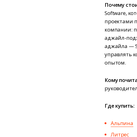
Почему стои
Software, к
проектами п
компании: п
аджайл-подх
аджайла — S
управлять к
опытом.
Кому почита
руководител
Где купить:
Альпина
Литрес