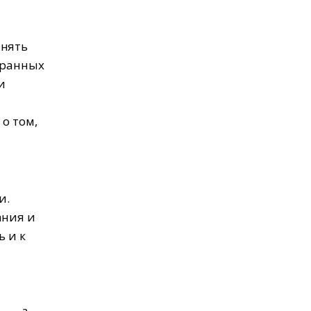
лнять
транных
и
о том,
и.
ания и
ь и к