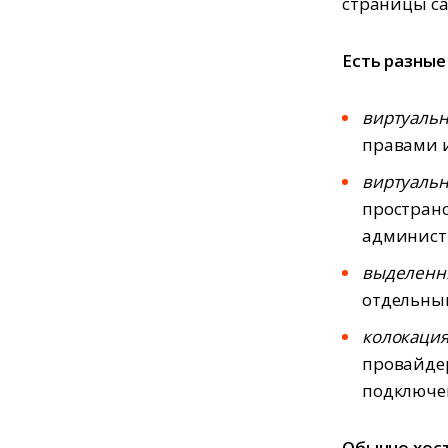
страницы са
Есть разные
виртуаль
правами 
виртуаль
пространс
админист
выделен
отдельны
колокаци
провайдер
подключен
Обычно хост