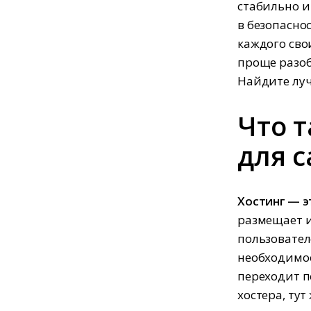
стабильно и
в безопасно
каждого сво
проще разоб
Найдите луч
Что т
для с
Хостинг — эт
размещает и
пользовател
необходимое
переходит по
хостера, ту