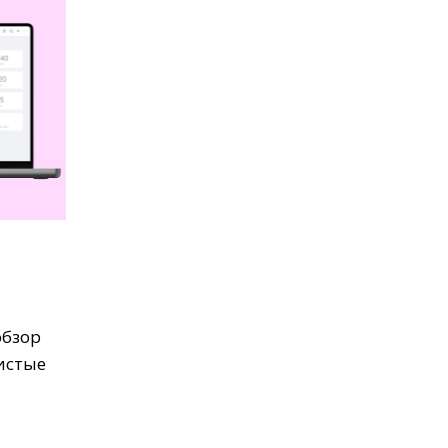
обзор
чистые