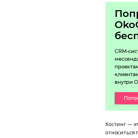
Поп
Oko
бес
CRM-сис
мессенд
проектам
клиентам
внутри O
Попр
Хостинг — э
относиться 