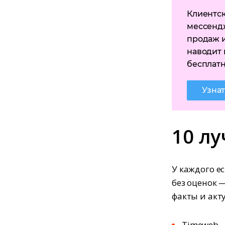
Клиентск
мессендж
продаж 
наводит 
бесплатн
Узна
10 л
У каждого е
без оценок 
факты и акт
Timeweb