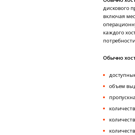
дискового п
включая мес
операционну
каждого хос
потребности
Обычно хост
доступны
объем выд
пропускна
количеств
количест
количеств