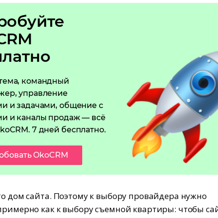
робуйте
CRM
платно
тема, командный
жер, управление
и и задачами, общение с
и и каналы продаж — всё
koCRM. 7 дней бесплатно.
обовать OkoCRM
то дом сайта. Поэтому к выбору провайдера нужно
примерно как к выбору съемной квартиры: чтобы са