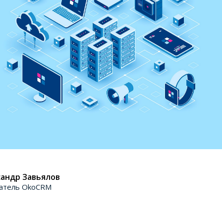
андр Завьялов
атель OkoCRM