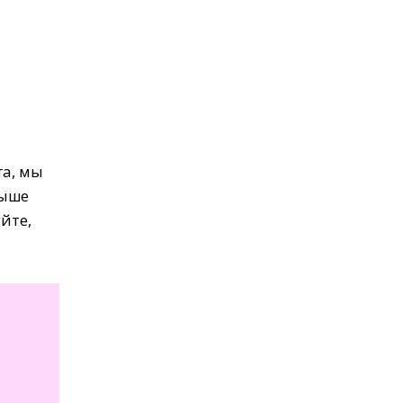
та, мы
выше
йте,