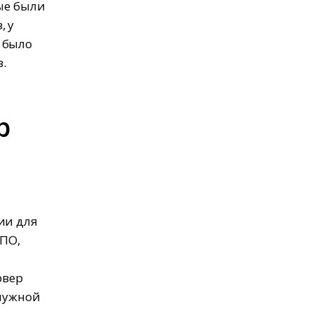
ные были
, у
 было
.
р
ии для
 ПО,
рвер
 нужной