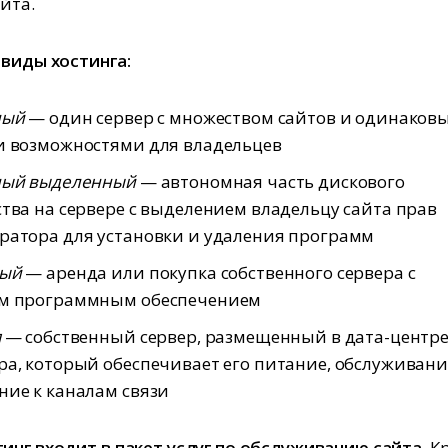
йта.
 виды хостинга:
ный
— один сервер с множеством сайтов и одинаков
и возможностями для владельцев
ный выделенный
— автономная часть дискового
тва на сервере с выделением владельцу сайта прав
ратора для установки и удаления программ
ный
— аренда или покупка собственного сервера с
м программным обеспечением
я
— собственный сервер, размещенный в дата-центр
а, который обеспечивает его питание, обслуживани
ие к каналам связи
инг входит в пакет услуг по обслуживанию сайта.
К