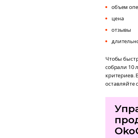
объем опе
цена
отзывы
длительно
Чтобы быстр
собрали 10 
критериев. 
оставляйте 
Упр
про
Oko