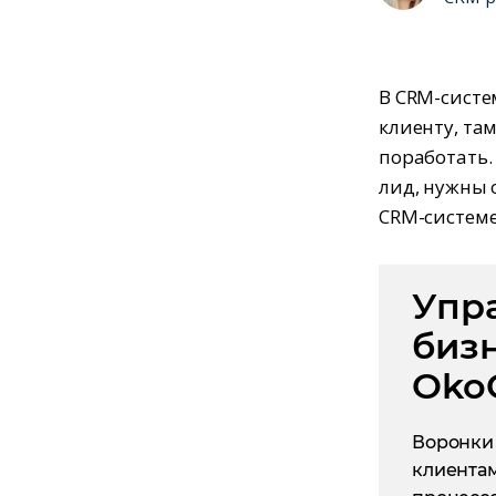
В CRM-систе
клиенту, там
поработать.
лид, нужны 
CRM-системе
Упр
биз
Oko
Воронки 
клиентам