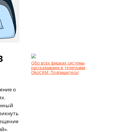
в
Обо всех фишках системы
рассказываем в телеграме
OkoCRM. Подпишитесь!
ение о
х.
енный
ликнуть
вещение
й».