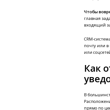
Чтобы вовр
главная зад
входящий за
CRM-система
почту или в
или соцсете
Как 
увед
В большинст
Расположени
прямо по це