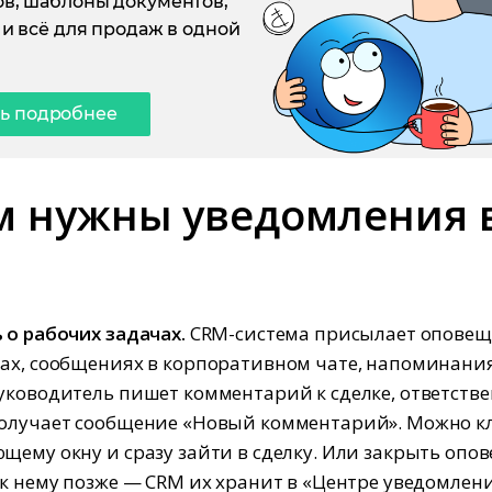
в, шаблоны документов,
 и всё для продаж в одной
ть подробнее
м нужны уведомления 
 о рабочих задачах.
CRM-система присылает оповещ
ах, сообщениях в корпоративном чате, напоминания
уководитель пишет комментарий к сделке, ответств
получает сообщение «Новый комментарий». Можно к
щему окну и сразу зайти в сделку. Или закрыть опо
 к нему позже — CRM их хранит в «Центре уведомлени