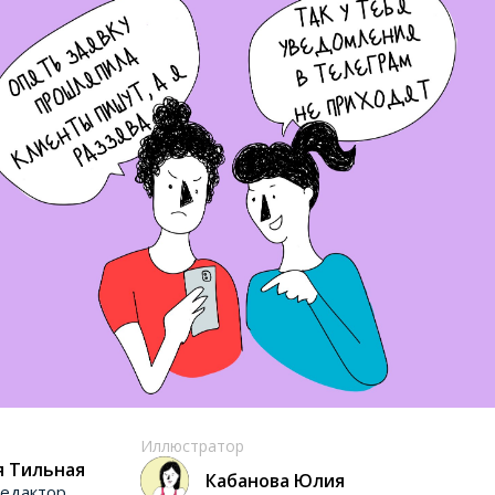
Иллюстратор
я Тильная
Кабанова Юлия
едактор