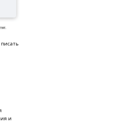
тят.
 писать
я
ния и