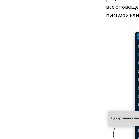
все оповеще
письмах кли