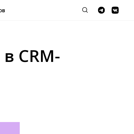
ов
 в CRM-