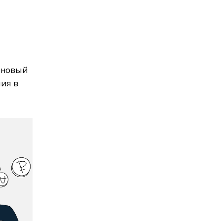
и новый
ния в