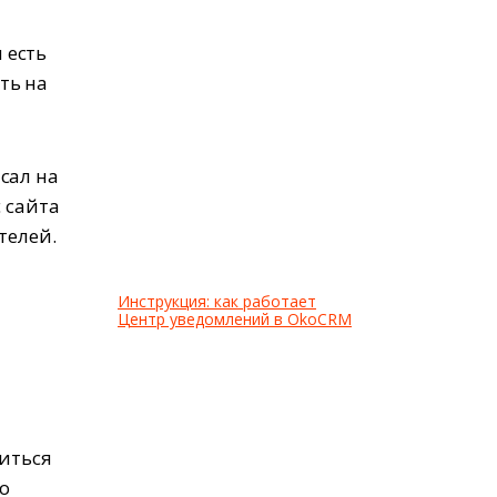
и есть
ть на
.
сал на
 сайта
телей.
Инструкция: как работает
Центр уведомлений в OkoCRM
виться
шо