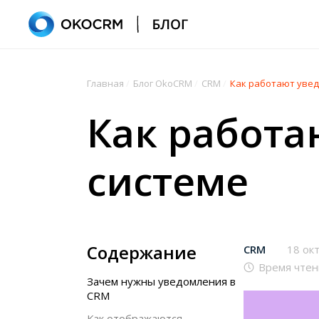
Главная
/
Блог OkoCRM
/
CRM
/
Как работают увед
Как работа
системе
Содержание
CRM
18 ок
Время чтен
Зачем нужны уведомления в
CRM
Как отображаются