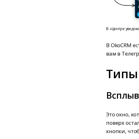
В «Центре уведом
В OkoCRM ес
вам в Телег
Типы
Всплыв
Это окно, к
поверх оста
кнопки, что