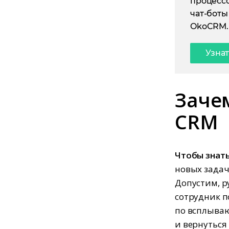
процессо
чат-боты
OkoCRM.
Узна
Заче
CRM
Чтобы знать
новых задач
Допустим, р
сотрудник 
по всплываю
и вернуться