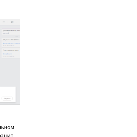
альном
ранит