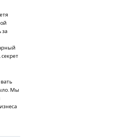
етя
ной
 за
варный
 секрет
ивать
было. Мы
и
бизнеса