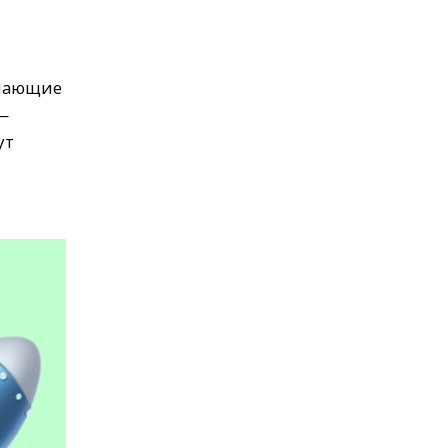
инающие
—
ут