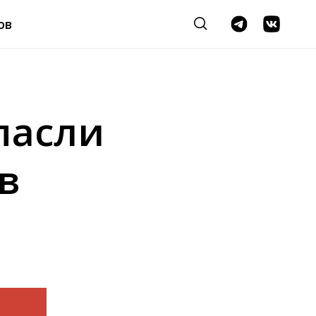
ов
пасли
в