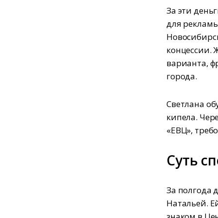
За эти день
для рекламы
Новосибирск
концессии. 
варианта, ф
города.
Светлана об
кипела. Чер
«ЕВЦ», треб
Суть с
За полгода 
Натальей. Е
знаком в Це