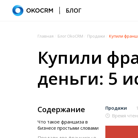
Главная
/
Блог OkoCRM
/
Продажи
/
Купили франши
Купили фра
деньги: 5 
Содержание
Продажи
Время чтен
Что такое франшиза в
бизнесе простыми словами
Продали две франшизы в