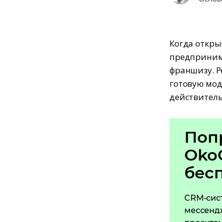
Когда откры
предпринима
франшизу. Р
готовую мод
действитель
Поп
Oko
бес
CRM-сис
мессенд