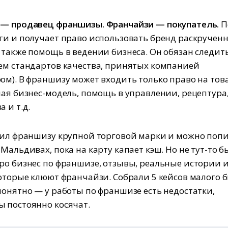
 — продавец франшизы. Франчайзи — покупатель.
П
ги и получает право использовать бренд раскручен
 также помощь в ведении бизнеса. Он обязан следить
ем стандартов качества, принятых компанией
ом). В франшизу может входить только право на то
лая бизнес-модель, помощь в управлении, рецептура,
 и т.д.
пил франшизу крупной торговой марки и можно поп
Мальдивах, пока на карту капает кэш. Но не тут-то 
ро бизнес по франшизе, отзывы, реальные истории 
которые клюют франчайзи. Собрали 5 кейсов малого 
понятно — у работы по франшизе есть недостатки,
 постоянно косячат.