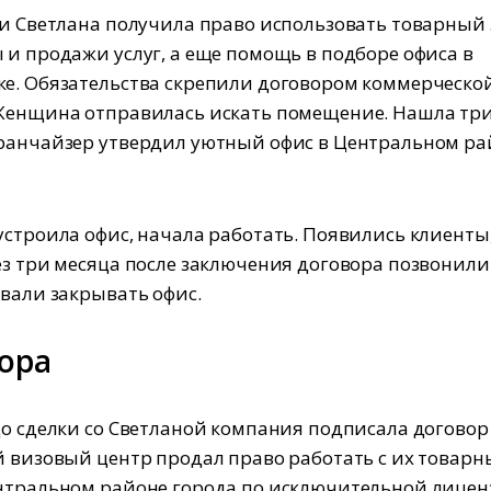
ги Светлана получила право использовать товарный 
 и продажи услуг, а еще помощь в подборе офиса в
е. Обязательства скрепили договором коммерческо
Женщина отправилась искать помещение. Нашла тр
ранчайзер утвердил уютный офис в Центральном ра
устроила офис, начала работать. Появились клиенты
ез три месяца после заключения договора позвонили
овали закрывать офис.
пора
до сделки со Светланой компания подписала договор
й визовый центр продал право работать с их товар
нтральном районе города по исключительной лицен