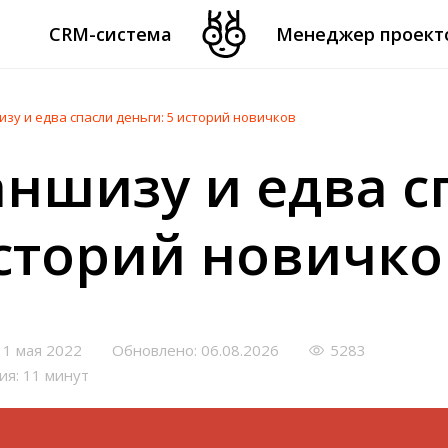
CRM-система
Менеджер проект
зу и едва спасли деньги: 5 историй новичков
ншизу и едва с
историй новичко
11 мая 2022
Обновлено: 06.08.2026
5283
ия: 11 минут