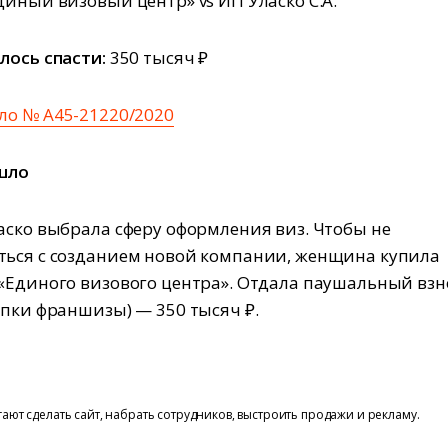
иный визовый центр» vs ИП Уласко С.А.
лось спасти:
350 тысяч ₽
ло № А45-21220/2020
шло
аско выбрала сферу оформления виз. Чтобы не
ься с созданием новой компании, женщина купила
«Единого визового центра». Отдала паушальный взн
упки франшизы) — 350 тысяч ₽.
ют сделать сайт, набрать сотрудников, выстроить продажи и рекламу.