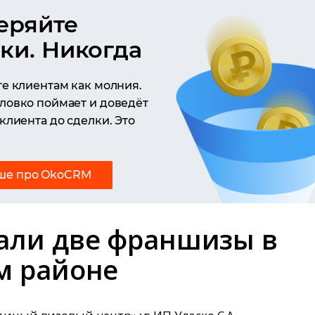
еряйте
ки. Никогда
е клиентам как молния.
ловко поймает и доведёт
клиента до сделки. Это
ше про OkoCRM
али две франшизы в
м районе