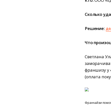
Кто:
ООО «Ед
Сколько уда
Решение:
де
Что произо
Светлана Ул
заморачиват
франшизу у 
(оплата пок
Франчайзи помога