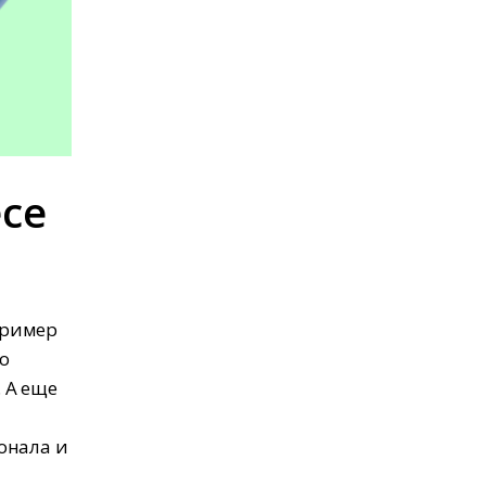
есе
пример
о
 А еще
онала и