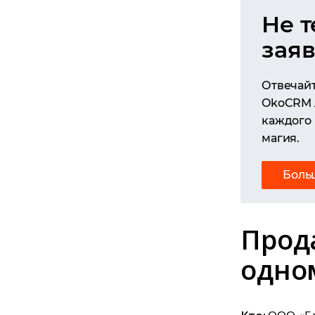
Не т
заяв
Отвечайт
OkoCRM 
каждого 
магия.
Боль
Прод
одно