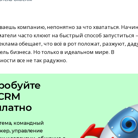
ваешь компанию, непонятно за что хвататься. Нач
тели часто клюют на быстрый способ запуститься 
еклама обещает, что всё в рот положат, разжуют, дад
ель бизнеса. Но только в идеальном мире. В
ности все не так радужно.
робуйте
CRM
платно
тема, командный
жер, управление