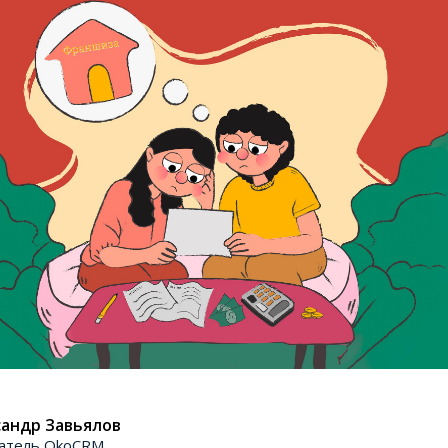
андр Завьялов
атель OkoCRM