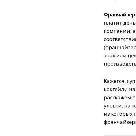
Франчайзер
платит день
компании, а
соответстви
(франчайзер
знак или це
производства
Кажется, ку
коктейли на 
расскажем п
уловки, на 
из которых 
франчайзеры