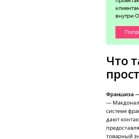
проектам
клиентам
внутри O
Попр
Что 
прос
Франшиза —
— Макдоналд
системе фра
дают контак
предоставля
товарный зн