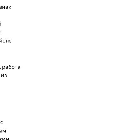
знак
й
и
йоне
, работа
 из
 с
ным
зии.