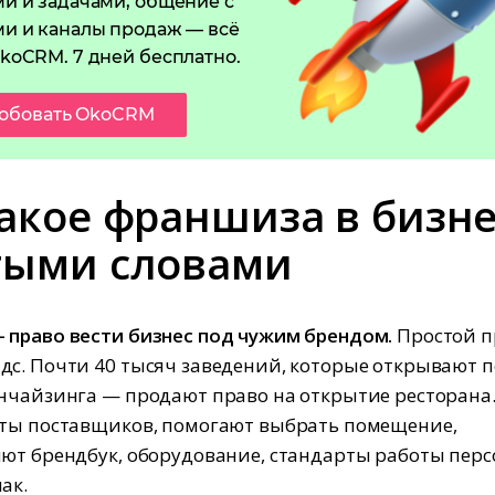
и и задачами, общение с
и и каналы продаж — всё
koCRM. 7 дней бесплатно.
обовать OkoCRM
такое франшиза в бизн
тыми словами
 право вести бизнес под чужим брендом.
Простой 
с. Почти 40 тысяч заведений, которые открывают п
нчайзинга — продают право на открытие ресторана.
ты поставщиков, помогают выбрать помещение,
ют брендбук, оборудование, стандарты работы перс
ак.