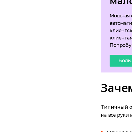
мал
Мощная 
автомати
клиентск
клиентам
Попробуй
Боль
Заче
Типичный о
на все руки 
вручную с