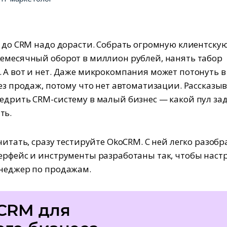
о до CRM надо дорасти. Собрать огромную клиентскую
емесячный оборот в миллион рублей, нанять табор
 А вот и нет. Даже микрокомпания может потонуть в
без продаж, потому что нет автоматизации. Рассказы
едрить CRM-систему в малый бизнес — какой пул за
ть.
читать, сразу тестируйте OkoCRM. С ней легко разобра
ерфейс и инструменты разработаны так, чтобы наст
неджер по продажам.
CRM для