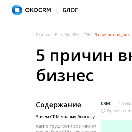
Главная
/
Блог OkoCRM
/
CRM
/
5 причин внедрить
5 причин в
бизнес
Содержание
CRM
18 ию
Время чтен
Зачем CRM малому бизнесу
Какие трудности возникают
при выборе CRM для малого