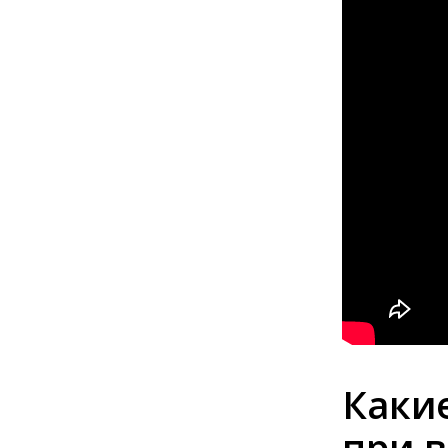
Каки
при 