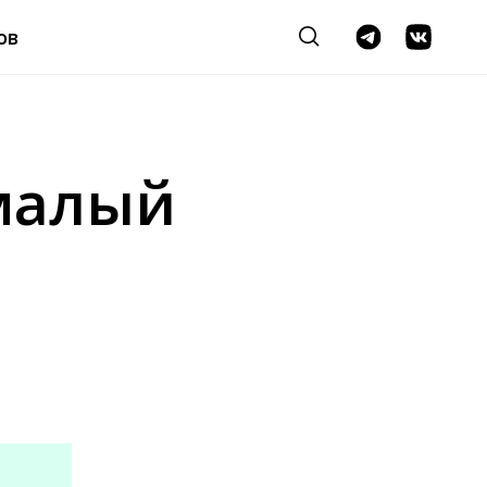
ов
 малый