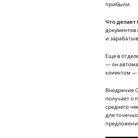
прибыли.
Что делает
документов
и зарабатыв
Еще в отдел
— он автома
клиентом — 
Внедрение C
получает о 
среднего че
для точечн
предложени