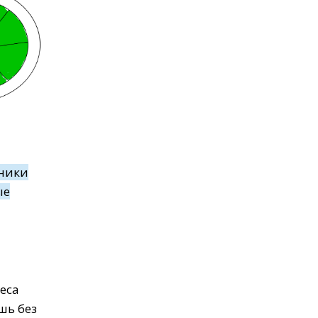
дники
ые
неса
шь без