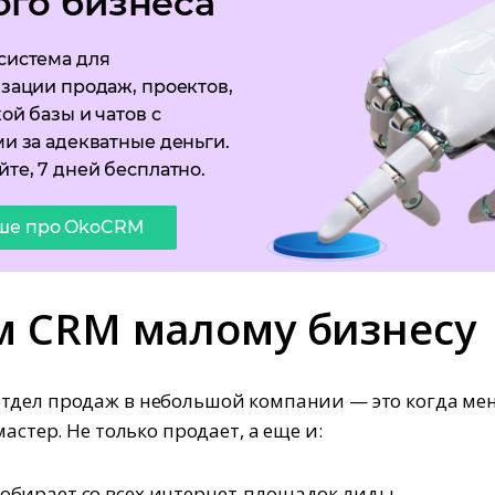
ого бизнеса
система для
зации продаж, проектов,
ой базы и чатов с
и за адекватные деньги.
те, 7 дней бесплатно.
ше про OkoCRM
м CRM малому бизнесу
тдел продаж в небольшой компании — это когда ме
мастер. Не только продает, а еще и:
обирает со всех интернет-площадок лиды