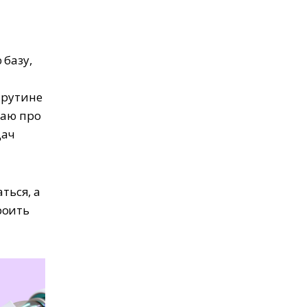
 базу,
 рутине
ваю про
дач
ться, а
роить