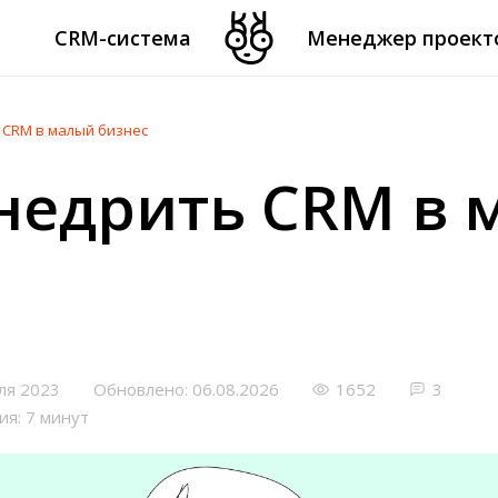
CRM-система
Менеджер проект
 CRM в малый бизнес
недрить CRM в
ля 2023
Обновлено: 06.08.2026
1652
3
ия: 7 минут