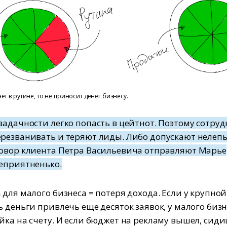
ет в рутине, то не приносит денег бизнесу.
задачности легко попасть в цейтнот. Поэтому сотру
резванивать и теряют лиды. Либо допускают нелеп
овор клиента Петра Васильевича отправляют Марье
еприятненько.
 для малого бизнеса = потеря дохода. Если у крупной
ь деньги привлечь еще десяток заявок, у малого биз
йка на счету. И если бюджет на рекламу вышел, сиди