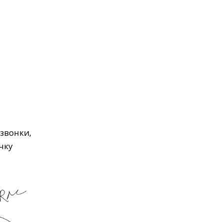
 звонки,
чку