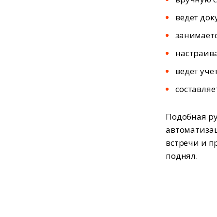
ведет док
занимает
настраив
ведет уче
составляе
Подобная ру
автоматизац
встречи и п
поднял.