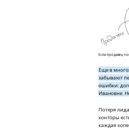
Если продавец тон
Еще в много
забывают пе
ошибки: дог
Ивановне. Н
Потеря лида
конторы ест
каждая копе