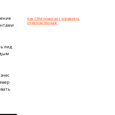
нение
Как CRM помогает управлять
отделом продаж
ентами
ть лид
ждым
изнес
змер
овать