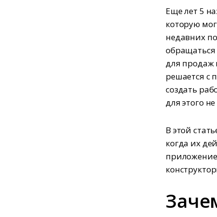
Еще лет 5 н
которую мог
недавних по
обращаться 
для продаж 
решается с 
создать раб
для этого н
В этой стат
когда их де
приложение
конструктор
Заче