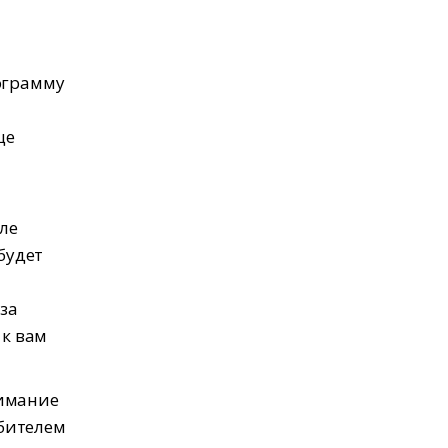
ограмму
а
ще
ле
будет
.
за
 к вам
имание
ебителем