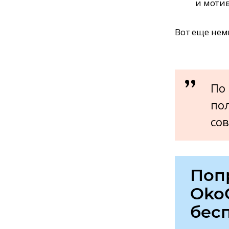
и мотив
Вот еще нем
По 
пол
со
Поп
Oko
бес