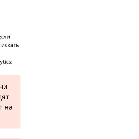
Если
 искать
tics:
ни
дят
т на