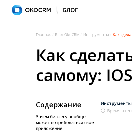
Главная
/
Блог OkoCRM
/
Инструменты
/
Как сдела
Как сделат
самому: IOS
Содержание
Инструменты
Время чтен
Зачем бизнесу вообще
может потребоваться свое
приложение