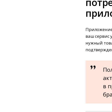
потре
прил
Приложение 
ваш сервис 
нужный товар
подтверждени
По
акт
в п
бра