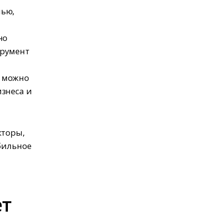
шью,
но
трумент
ю можно
знеса и
кторы,
бильное
ет