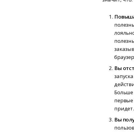
Повыша
полезн
лояльно
полезны
заказы
браузер
Вы отст
запуска
действи
Больше 
первые 
придет
Вы пол
пользов