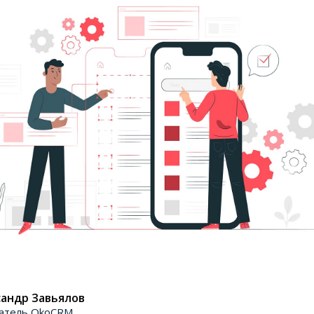
андр Завьялов
атель OkoCRM