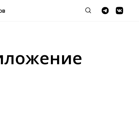
ов
риложение