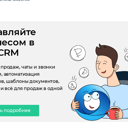
авляйте
несом в
CRM
продаж, чаты и звонки
, автоматизация
в, шаблоны документов,
 и всё для продаж в одной
ть подробнее