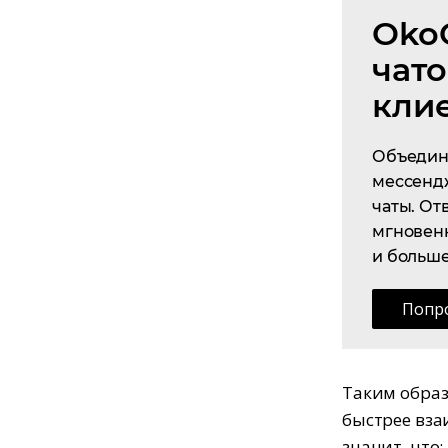
Oko
чато
кли
Объедини
мессендж
чаты. От
мгновен
и больше
Попр
Таким образ
быстрее вза
значит, что: