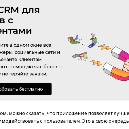
CRM для
в с
ентами
те в одном окне все
еры, социальные сети и
вечайте клиентам
но с помощью чат-ботов —
 не теряйте заявки.
обовать бесплатно
ом, можно сказать, что приложение позволяет лучше
имодействовать с пользователем. Это в свою очередь