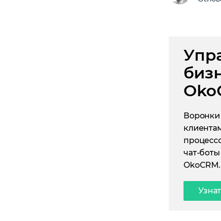
Упр
биз
Oko
Воронки 
клиентам
процессо
чат-боты
OkoCRM.
Узна