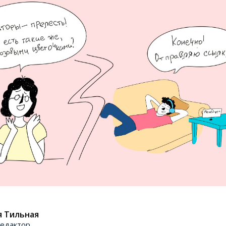
я Тильная
едактор