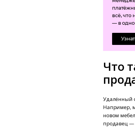
менедже
платёжны
всё, что
— в одно
Узна
Что 
прод
Удалённый о
Например, м
новом мебел
продавец — 