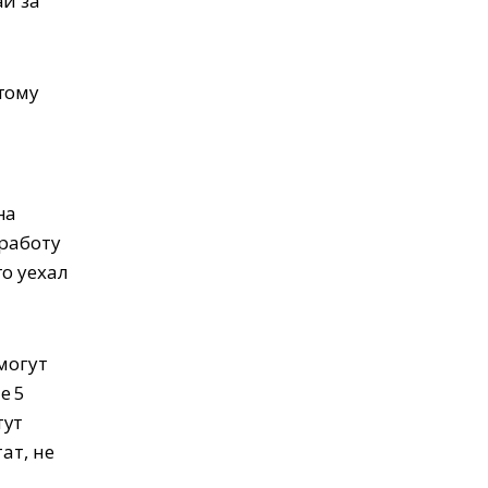
аи за
тому
на
 работу
о уехал
могут
е 5
тут
ат, не