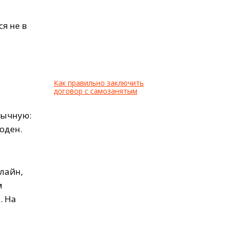
я не в
Как правильно заключить
договор с самозанятым
бычную:
оден.
лайн,
м
. На