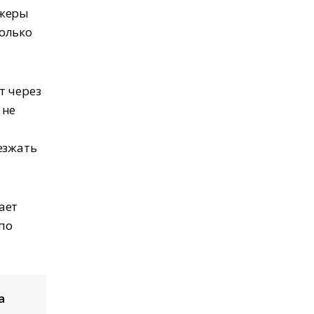
джеры
олько
т через
 не
езжать
ает
по
а