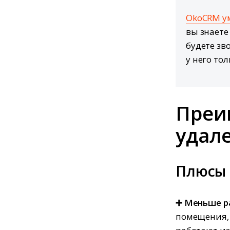
OkoCRM ум
вы знаете
будете зв
у него тол
Преи
удал
Плюсы
➕ Меньше р
помещения, 