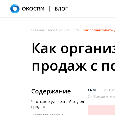
Главная
/
Блог OkoCRM
/
CRM
/
Как организовать 
Как органи
продаж с 
Содержание
CRM
21 ию
Время чтен
Что такое удаленный отдел
продаж
Преимущества и