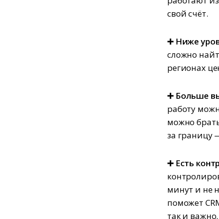
работают из
свой счёт.
➕ Ниже уров
сложно найт
регионах це
➕ Больше в
работу можн
можно брать
за границу 
➕ Есть конт
контролиров
минут и не 
поможет CRM
так и важно.