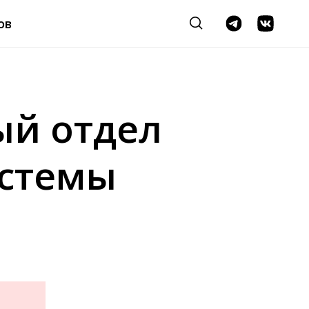
ов
ый отдел
истемы