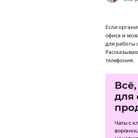
Если органи
офиса и мож
для работы 
Рассказываю
телефония.
Всё,
для 
про
Чаты с к
воронки,