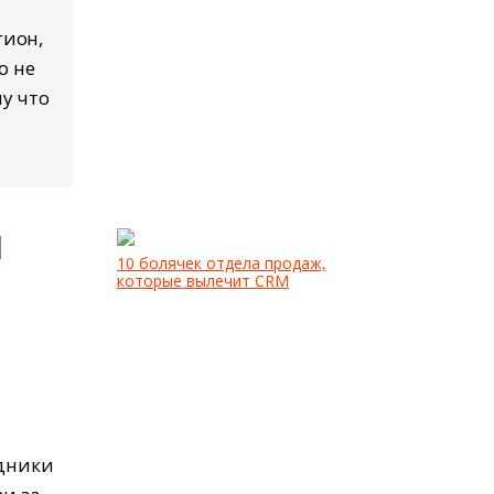
гион,
о не
му что
и
10 болячек отдела продаж,
которые вылечит CRM
удники