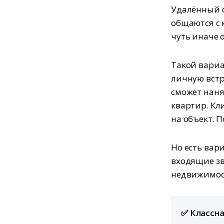
Удалённый о
общаются с 
чуть иначе 
Такой вариа
личную встр
сможет наня
квартир. Кл
на объект. 
Но есть вар
входящие зв
недвижимост
✅ Классн