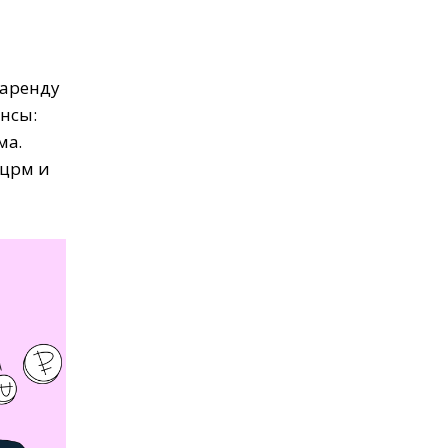
 аренду
ансы:
ма.
 црм и