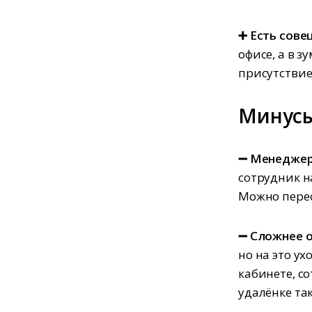
➕ Есть сове
офисе, а в 
присутствие
Минус
➖ Менеджер
сотрудник н
Можно перес
➖ Сложнее о
но на это у
кабинете, с
удалёнке так