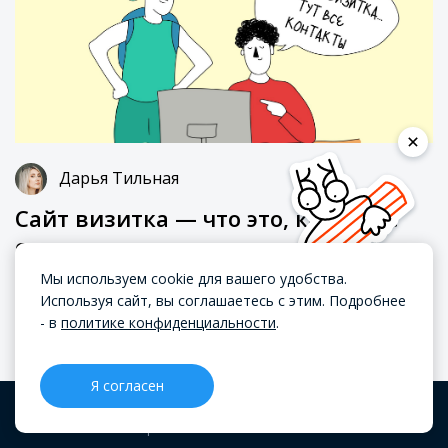
Дарья Тильная
Сайт визитка — что это, как и где
создать
Мы используем cookie для вашего удобства.
МАРКЕТИНГ
Используя сайт, вы соглашаетесь с этим. Подробнее
10 апреля 2024
2609
- в
политике конфиденциальности
.
Я согласен
CRM
Проекты
Блог
Меню