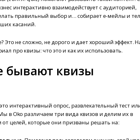
нес интерактивно взаимодействует с аудиторией,
елать правильный выбор и… собирает е-мейлы и те
ших касаний.
е? Это не сложно, не дорого и дает хороший эффект. 
иал про квизы: что это и как их использовать.
е бывают квизы
это интерактивный опрос, развлекательный тест ил
Мы в Oko различаем три вида квизов и делим их в
 от целей, которые они призваны решать на: