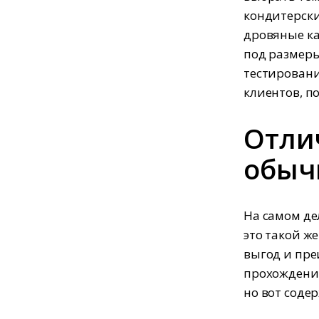
кондитерски
дровяные ка
под размеры
тестировани
клиентов, п
Отли
обыч
На самом де
это такой ж
выгод и пре
прохождении
но вот соде