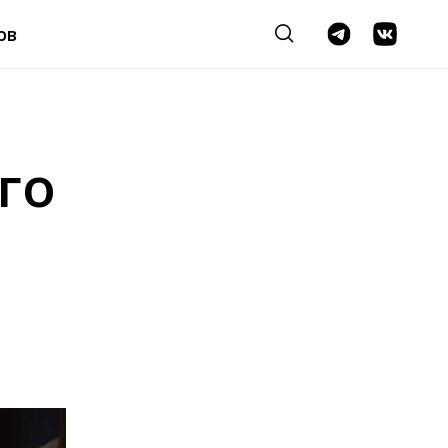
ов
го