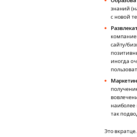
Образова
знаний (н
с новой т
Развлека
компанией
сайту/биз
позитивны
иногда оч
пользова
Маркетин
получение
вовлечени
наиболее 
так подво
Это вкратце