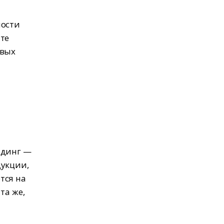
мости
те
овых
ндинг —
дукции,
тся на
та же,