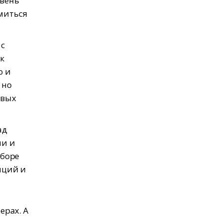
овень
омиться
 с
к
ю и
 но
овых
ад
ии и
ыборе
иций и
ерах. А