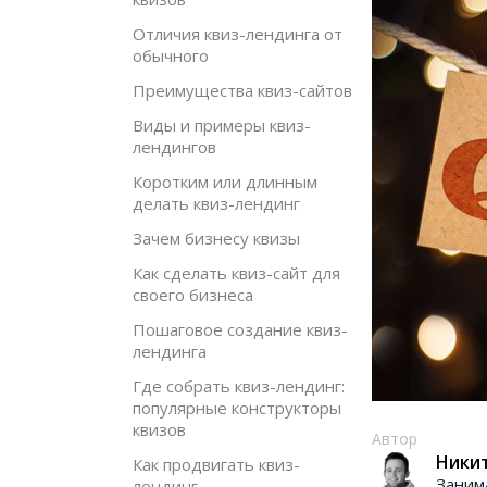
Отличия квиз-лендинга от
обычного
Преимущества квиз-сайтов
Виды и примеры квиз-
лендингов
Коротким или длинным
делать квиз-лендинг
Зачем бизнесу квизы
Как сделать квиз-сайт для
своего бизнеса
Пошаговое создание квиз-
лендинга
Где собрать квиз-лендинг:
популярные конструкторы
квизов
Автор
Ники
Как продвигать квиз-
Заним
лендинг