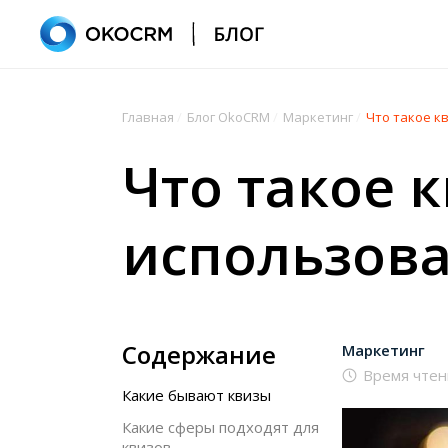
Главная
/
Блог OkoCRM
/
Маркетинг
/
Что такое кв
Что такое к
использова
Содержание
Маркетинг
Время чтен
Какие бывают квизы
Какие сферы подходят для
квизов‍