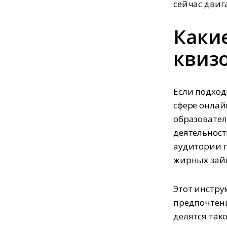
сейчас двиг
Каки
квизо
Если подход
сфере онлай
образовател
деятельност
аудитории п
жирных зайц
Этот инстру
предпочтени
делятся так