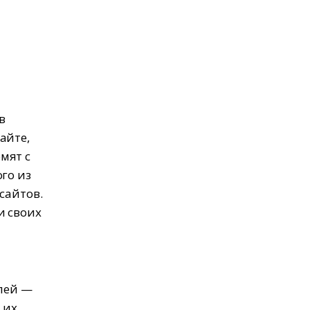
в
айте,
мят с
го из
сайтов.
и своих
елей —
 их