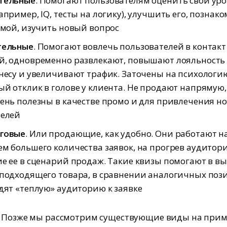
тельные
. Помогают пользователям оценить свой ур
апример, IQ, тесты на логику), улучшить его, познак
емой, изучить новый вопрос
тельные
. Помогают вовлечь пользователей в контакт
, одновременно развлекают, повышают лояльность 
несу и увеличивают трафик. Заточены на психологи
й отклик в голове у клиента. Не продают напрямую,
ень полезны в качестве промо и для привлечения н
телей
говые
. Или продающие, как удобно. Они работают н
м большего количества заявок, на прогрев аудитор
е ее в сценарий продаж. Такие квизы помогают в в
подходящего товара, в сравнении аналогичных поз
дят «теплую» аудиторию к заявке
. Позже мы рассмотрим существующие виды на прим