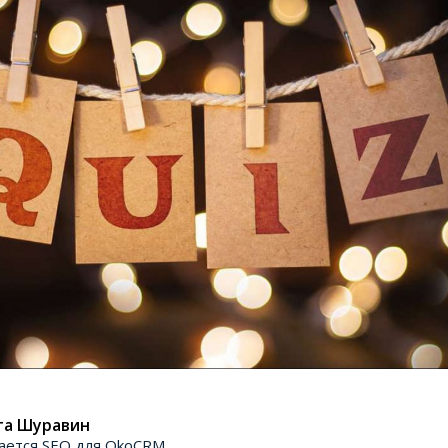
та Шуравин
ается SEO для OkoCRM