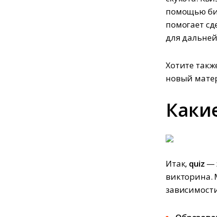
помощью биз
помогает сд
для дальней
Хотите такж
новый матер
Каки
Итак,
quiz
— 
викторина. 
зависимости