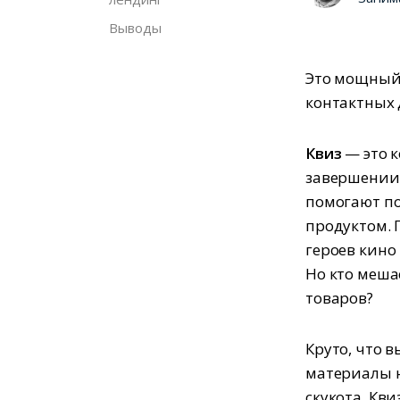
Выводы
Это мощный 
контактных 
Квиз
— это 
завершении.
помогают по
продуктом. 
героев кино
Но кто меша
товаров?
Круто, что 
материалы на
скукота. Кви