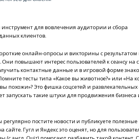
инструмент для вовлечения аудитории и сбора
данных клиентов.
короткие онлайн-опросы и викторины с результатом 
 Они повышают интерес пользователей к сеансу на с
лучить контактные данные и в игровой форме знако
Помните тесты типа «Какое вы животное?» или «На ко
 вы похожи»? Это фишка соцсетей и развлекательных 
ет запускать такие штуки для продвижения бизнеса 
вы регулярно постите новости и публикуете полезные
 сайте. Гугл и Яндекс это оценят, но для пользоват
зы (с англ. Quiz) помогают разбавить такой контент. С