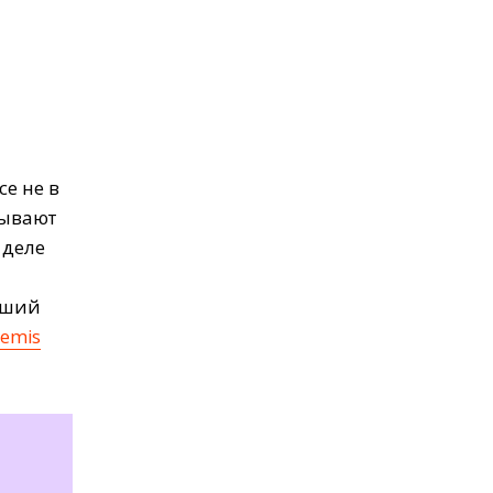
е не в
рывают
 деле
арший
emis