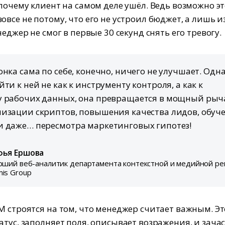
 почему клиент на самом деле ушёл. Ведь возможно э
все не потому, что его не устроил бюджет, а лишь и
неджер не смог в первые 30 секунд снять его тревогу.
онка сама по себе, конечно, ничего не улучшает. Одн
ти к ней не как к инструменту контроля, а как к
у рабочих данных, она превращается в мощный рыч
изации скриптов, повышения качества лидов, обуч
 даже… пересмотра маркетинговых гипотез!
фья Ершова
рший веб-аналитик департамента контекстной и медийной р
is Group
M строятся на том, что менеджер считает важным. Эт
атус, заполняет поля, описывает возражения, и зача