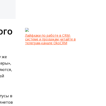
ого
Лайфхаки по работе в CRM-
системе и продажам читайте в
телеграм-канале OkoCRM
у же
жеры»,
яются,
сей
тусы в
инетов