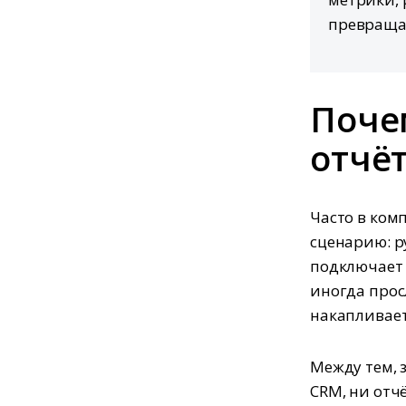
превраща
Поче
отчё
Часто в ком
сценарию: р
подключает 
иногда прос
накапливает
Между тем, 
CRM, ни отч