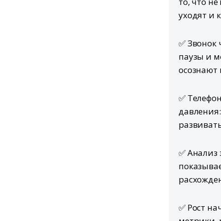
то, что н
уходят и 
✅ Звонок 
паузы и м
осознают 
✅ Телефон
давления:
развивать
✅ Анализ 
показывае
расхожде
✅ Рост на
метрики, 