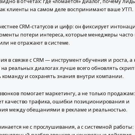
е видно в отчётах: где «ломается» диалог, почему лид
как клиенты на самом деле воспринимают ваше УТП.
честнее CRM-статусов и цифр: он фиксирует интонац
оменты потери интереса, которые менеджеры часто 
или не отражают в системе.
ия в связке с CRM — инструмент обучения и роста, а 
 на реальных диалогах лучше всего обновлять скрип
 команду и сохранять знания внутри компании.
звонков помогает маркетингу, а не только продажам:
т качество трафика, ошибки позиционирования и
ния между обещаниями в рекламе и реальностью.
чинается не с прослушивания, а с системной работы:
регулярный разбор звонков и конкретные действия