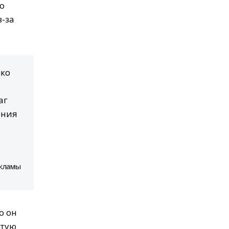
то
з-за
ако
аг
ения
екламы
о он
стую