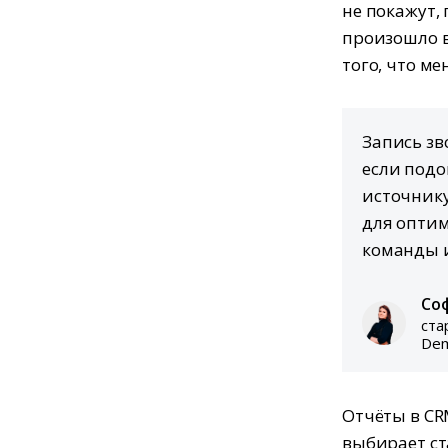
не покажут,
произошло во
того, что ме
Запись зв
если подой
источник
для оптим
команды и
Со
ста
Dem
Отчёты в CR
выбирает ст