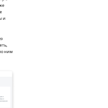
 же
е
ы и
ез
еть,
по ним