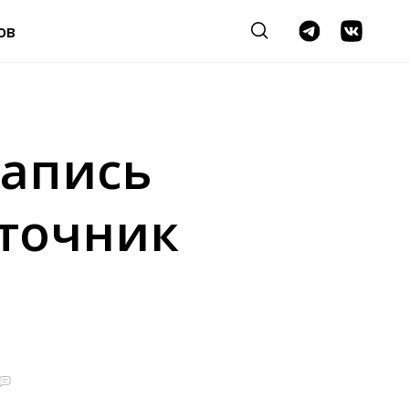
ов
запись
сточник