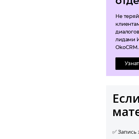
отд
Не теряй
клиента
диалогов
лидами И
OkoCRM.
Узна
Если
мат
✅ Запись 