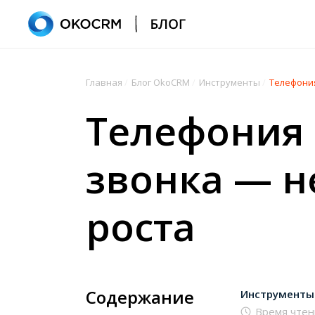
Главная
/
Блог OkoCRM
/
Инструменты
/
Телефония
Телефония 
звонка — н
роста
Содержание
Инструменты
Время чтен