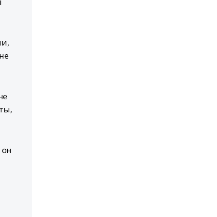
ы
ии,
не
не
ты,
 он