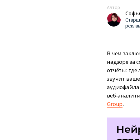
Автор
Софь
Cтарш
рекла
В чем заклю
надзоре за с
отчёты: где
звучит ваше
аудиофайла 
веб-аналит
Group
.
Ней