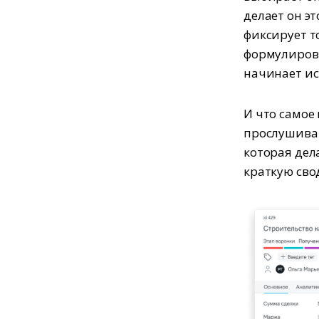
делает он э
фиксирует то
формулировк
начинает ис
И что самое
прослушива
которая дел
краткую сво