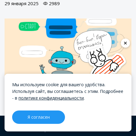
29 января 2025
2989
Мы используем cookie для вашего удобства.
Используя сайт, вы соглашаетесь с этим. Подробнее
- в
политике конфиденциальности
.
Дарья Тильная
Чат-бот для бизнеса: как увеличить
Я согласен
продажи и эффективность команды
CRM
Проекты
Блог
Меню
ИНСТРУМЕНТЫ