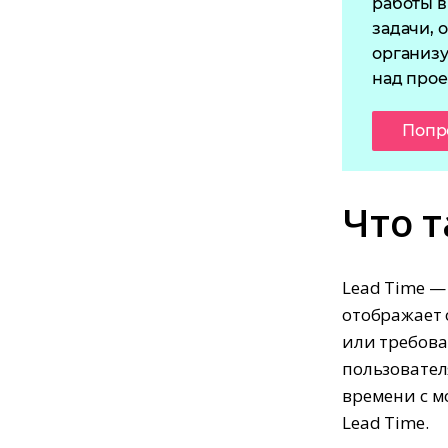
работы в
задачи, 
организу
над прое
Попр
Что т
Lead Time —
отображает 
или требова
пользовател
времени с м
Lead Time.