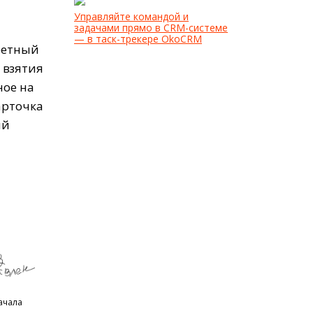
Управляйте командой и
задачами прямо в CRM-системе
— в таск-трекере OkoCRM
кретный
 взятия
ное на
арточка
ий
начала