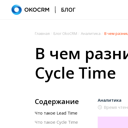
Главная
/
Блог OkoCRM
/
Аналитика
/
В чем разниц
В чем разн
Cycle Time
Содержание
Аналитика
Время чтен
Что такое Lead Time
Что такое Cycle Time