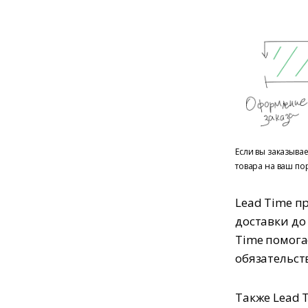
Если вы заказывае
товара на ваш по
Lead Time п
доставки до
Time помога
обязательст
Также Lead 