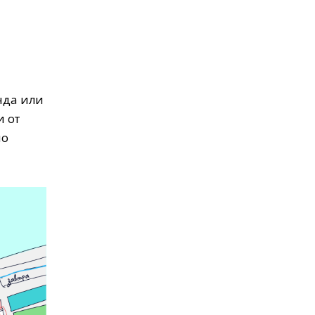
нда или
и от
но