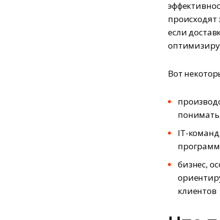
эффективнос
происходят 
если достав
оптимизиру
Вот некотор
производ
понимать,
IT-команд
программ
бизнес, о
ориентиру
клиентов