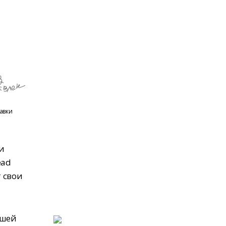
тавки
 и
ead
 свои
ьшей