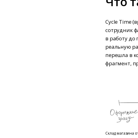
Что т
Cycle Time 
сотрудник ф
в работу до
реальную ра
перешла в ко
фрагмент, п
Склад магазина от