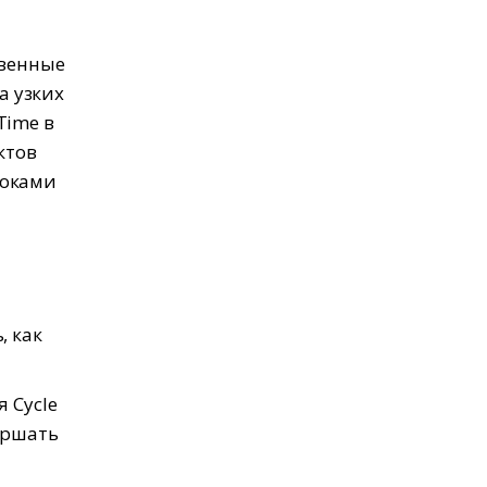
твенные
а узких
Time в
ктов
роками
, как
 Cycle
ершать