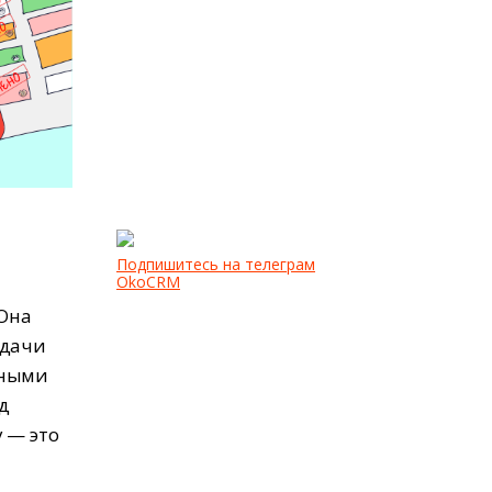
Подпишитесь на телеграм
OkoCRM
 Она
адачи
чными
д
 — это