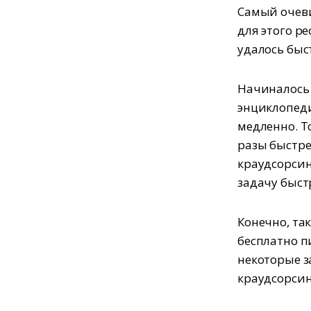
Самый очев
для этого р
удалось быс
Начиналось 
энциклопеди
медленно. Т
разы быстре
краудсорсин
задачу быст
Конечно, так
бесплатно п
некоторые з
краудсорсин