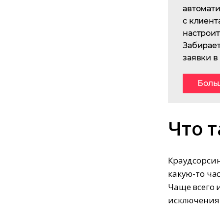
автомат
с клиент
настроит
Забирает
заявки в
Боль
Что т
Краудсорсин
какую-то ча
Чаще всего 
исключения