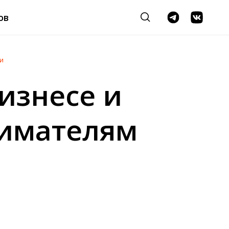
ов
и
бизнесе и
нимателям