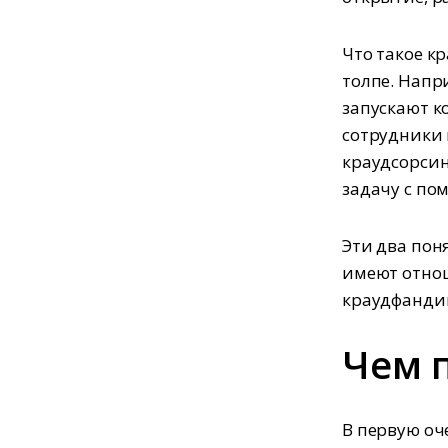
Что такое к
толпе. Напр
запускают к
сотрудники 
краудсорсин
задачу с по
Эти два пон
имеют отнош
краудфандин
Чем 
В первую оч