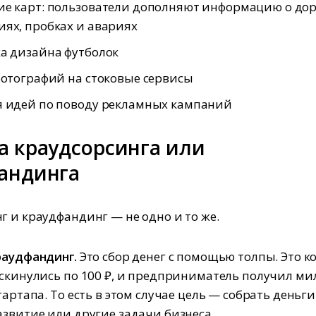
е карт: пользователи дополняют информацию о дор
ях, пробках и авариях
а дизайна футболок
фотографий на стоковые сервисы
я идей по поводу рекламных кампаний
а краудсорсинга или
андинга
г и краудфандинг — не одно и то же.
раудфандинг.
Это сбор денег с помощью толпы. Это ко
 скинулись по 100 ₽, и предприниматель получил м
тартапа. То есть в этом случае цель — собрать деньги
азвитие или другие задачи бизнеса.