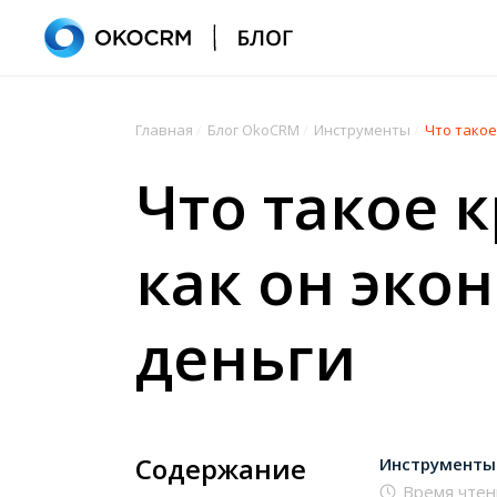
Главная
/
Блог OkoCRM
/
Инструменты
/
Что такое
Что такое 
как он эко
деньги
Содержание
Инструменты
Время чтен