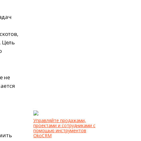
задач
скотов,
 Цель
о
е не
чается
Управляйте продажами,
проектами и сотрудниками с
помощью инструментов
омить
OkoCRM