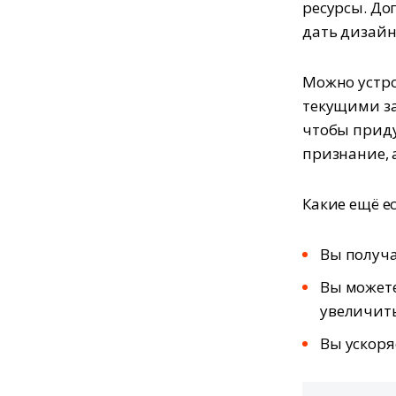
ресурсы. До
дать дизайне
Можно устро
текущими за
чтобы приду
признание, 
Какие ещё е
Вы получа
Вы можете
увеличит
Вы ускоря