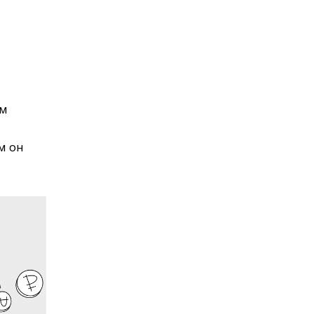
ым
м он