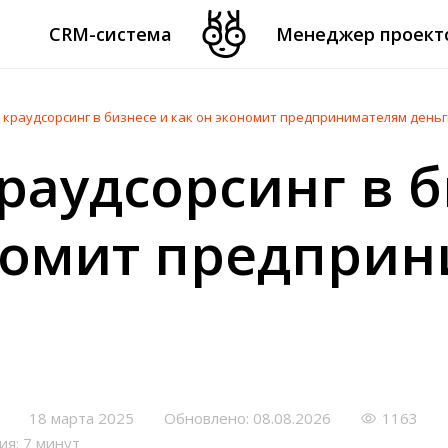
CRM-система
Менеджер проект
 краудсорсинг в бизнесе и как он экономит предпринимателям деньг
краудсорсинг в 
номит предпри
18 марта 2025
Обновлено: 08.08.2026
1163
ия: 7 минут