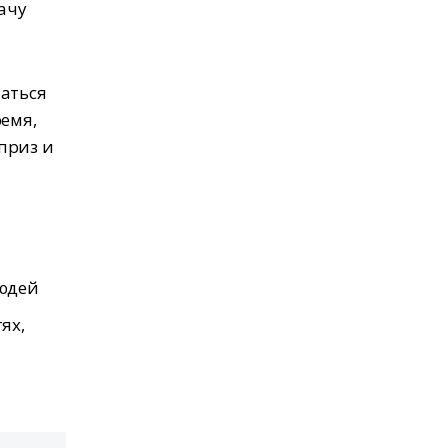
дачу
маться
ремя,
приз и
людей
ях,