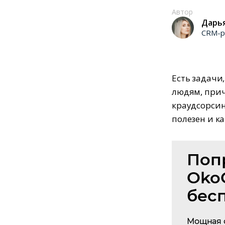
Автор
Дарь
CRM-р
Есть задачи
людям, прич
краудсорсинг
полезен и ка
Поп
Oko
бес
Мощная 