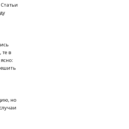
 Статьи
ду
лись
 те в
ясно:
решить
т
цию, но
 случаи