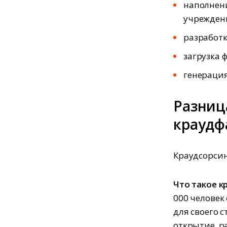
наполнени
учреждени
разработк
загрузка 
генераци
Разниц
краудф
Краудсорсин
Что такое к
000 человек
для своего с
открытие, р