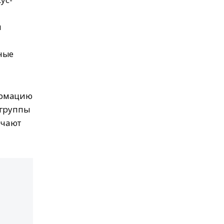
м
ные
ормацию
-группы
учают