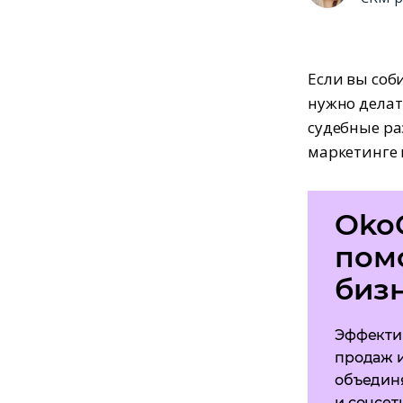
Если вы соб
нужно делат
судебные ра
маркетинге и
Oko
пом
бизн
Эффекти
продаж и
объедин
и соцсет