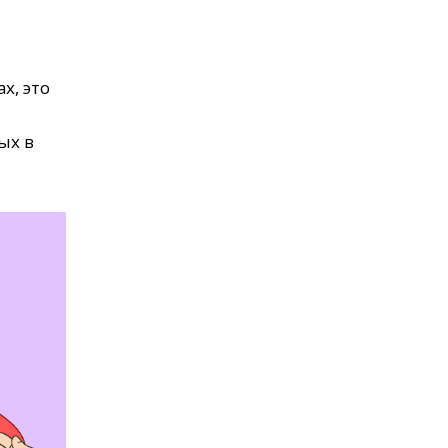
х, это
ых в