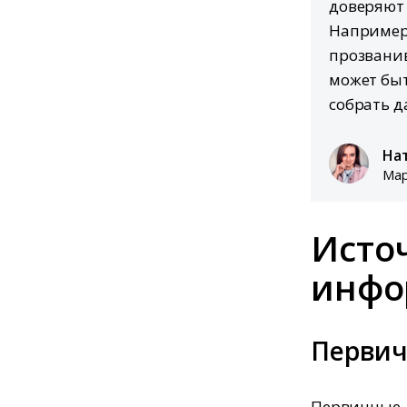
доверяют 
Например,
прозванив
может быт
собрать д
На
Мар
Исто
инфо
Перви
Первичные д