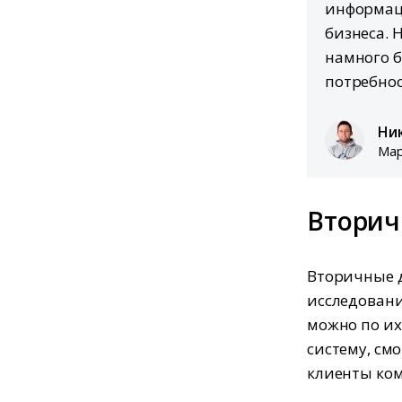
информац
бизнеса. 
намного б
потребнос
Ни
Мар
Втори
Вторичные д
исследовани
можно по их
систему, см
клиенты ко