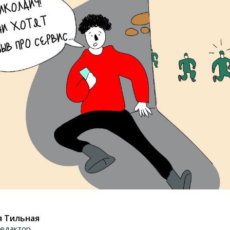
я Тильная
едактор