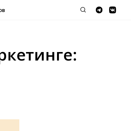
ов
ркетинге: