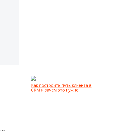
и
Как построить путь клиента в
CRM и зачем это нужно
ус-