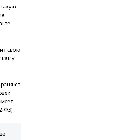
 Такую
те
вьте
вит свою
 как у
страняют
овек
имеет
2-ФЗ).
ше