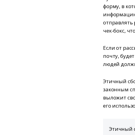
форму, в ко
информацию 
отправлять 
чек-бокс, ч
Если от расс
почту, будет
людей должн
Этичный сбо
законным сп
выложит сво
его использо
Этичный с