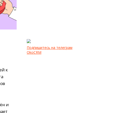
Подпишитесь на телеграм
OkoCRM
ей к
та
ков
ён и
вает