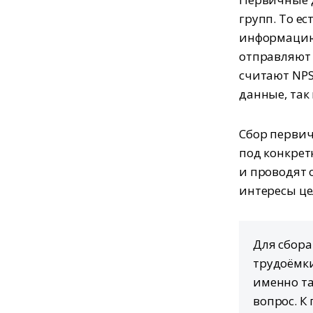
групп. То е
информацию.
отправляют 
считают NPS
данные, так
Сбор перви
под конкрет
и проводят 
интересы ц
Для сбора
трудоёмк
именно та
вопрос. К