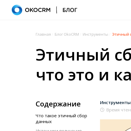
Главная
/
Блог OkoCRM
/
Инструменты
/
Этичный с
Этичный сб
что это и к
Содержание
Инструменты
Время чтен
Что такое этичный сбор
данных
Источники получения